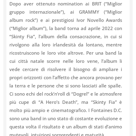
Dopo aver ottenuto nomination ai BRIT (“Miglior
gruppo internazionale”), ai GRAMMY (“Miglior
album rock”) e ai prestigiosi Ivor Novello Awards
(“Miglior album”), la band torna ad aprile 2022 con
“Skinty Fia”, l’album della consacrazione, in cui si
rivolgono alla loro irlandesità da lontano, mentre
ricostruiscono le loro vite altrove. Per una band la
cui città natale scorre nelle loro vene, l’album li
vede cercare di risolvere il bisogno di ampliare i
propri orizzonti con l’affetto che ancora provano per
la terra e le persone che si sono lasciati alle spalle.
Ci sono echi del rock’n’roll di “Dogrel” e le atmosfere
più cupe di “A Hero’s Death”, ma “Skinty Fia” è
molto più ampio e cinematografico. I Fontaines D.C.
sono una band in uno stato di costante evoluzione e
questa volta il risultato è un album di stati d’animo
mutevoli, intuizioni sorprendenti e maturità.