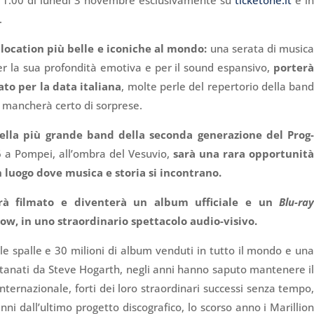
re 11:00 di lunedì 3 novembre esclusivamente su
ticketone.it
e i
.
location più belle e iconiche al mondo:
una serata di music
er la sua profondità emotiva e per il sound espansivo,
porter
to per la data italiana
, molte perle del repertorio della ban
n mancherà certo di sorprese.
della più grande band della seconda generazione del Prog
26 a Pompei, all’ombra del Vesuvio,
sarà una rara opportunit
n luogo dove musica e storia si incontrano.
sarà filmato e diventerà un album ufficiale e un
Blu-ra
how, in uno straordinario spettacolo audio-visivo.
lle spalle e 30 milioni di album venduti in tutto il mondo e un
itanati da Steve Hogarth, negli anni hanno saputo mantenere i
nternazionale, forti dei loro straordinari successi senza tempo
nni dall’ultimo progetto discografico, lo scorso anno i Marillio