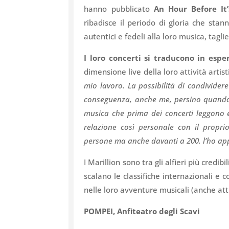
hanno pubblicato
An Hour Before It
ribadisce il periodo di gloria che sta
autentici e fedeli alla loro musica, tagli
I loro concerti si traducono in espe
dimensione live della loro attività artis
mio lavoro. La possibilità di condivider
conseguenza, anche me, persino quando n
musica che prima dei concerti leggono 
relazione così personale con il propri
persone ma anche davanti a 200. l’ho ap
I Marillion sono tra gli alfieri più credib
scalano le classifiche internazionali e
nelle loro avventure musicali (anche att
POMPEI, Anfiteatro degli Scavi