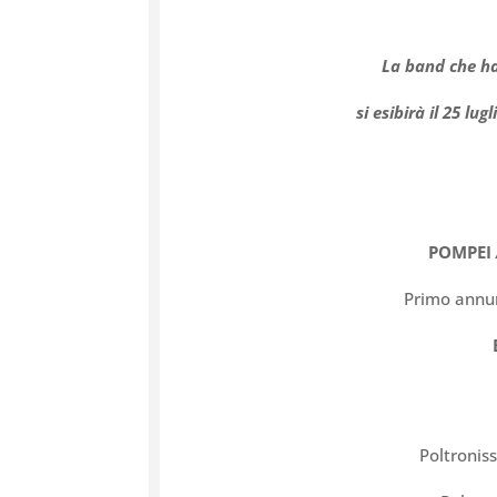
La band che ha
si esibirà il
25 lugl
POMPEI
Primo annun
Poltronis