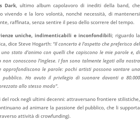
’s Dark
, ultimo album capolavoro di inediti della band, ch
nno vivendo e la loro volontà, nonché necessità, di manteners
ente, raffinata, senza sentire il peso dello scorrere del tempo.
rienze uniche, indimenticabili e inconfondibili
; riguardo l
tica, dice Steve Hogarth:
“Il concerto è l’aspetto che preferisco de
e uno stato d’animo con quelli che capiscono le mie parole e, d
on conoscono l’inglese. I fan sono talmente legati alla nostr
e approfondiscono le parole: pochi artisti possono vantare un
o pubblico. Ho avuto il privilegio di suonare davanti a 80.00
prezzato allo stesso modo”
.
ili del rock negli ultimi decenni: attraversano frontiere stilistiche
 continuano ad animare la passione del pubblico, che li support
raverso attività di crowfunding).