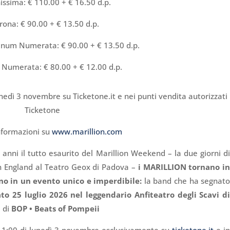
issima: € 110.00 + € 16.50 d.p.
rona: € 90.00 + € 13.50 d.p.
inum Numerata: € 90.00 + € 13.50 d.p.
 Numerata: € 80.00 + € 12.00 d.p.
 lunedì 3 novembre su Ticketone.it e nei punti vendita autorizzati
Ticketone
nformazioni su
www.marillion.com
 anni il tutto esaurito del Marillion Weekend – la due giorni d
in England al Teatro Geox di Padova –
i MARILLION tornano i
anno in un evento unico e imperdibile:
la band che ha segnat
ato 25 luglio 2026 nel leggendario Anfiteatro degli Scavi d
 di
BOP • Beats of Pompeii