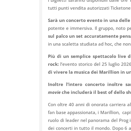
I biglietti saranno disponibili dalle o
tutti punti vendita autorizzati Ticketone
Sarà un concerto evento in una delle 
potente e immersiva. Il gruppo, noto p
sul palco un set accuratamente pensa
in una scaletta studiata ad hoc, che no
Più di un semplice spettacolo live 
rock:
l’evento storico del 25 luglio 20
di vivere la musica dei Marillion in u
Inoltre l’intero concerto inoltre 
movie
che includerà il best of dello s
Con oltre 40 anni di onorata carriera a
fan base appassionata, i Marillion, cap
ruolo di leader nel panorama del Prog i
dei concerti in tutto il mondo. Dopo 6 a