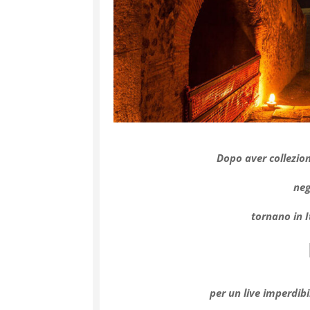
Dopo aver collezion
neg
tornano in I
p
er un
live
imperdibi