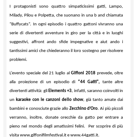
I protagonisti sono quattro simpaticissimi gatti, Lampo,
Milady, Pilou e Polpetta, che suonano in una b and chiamata
“Buffycats”. In ogni episodio i quattro gattoni vivranno una
serie di divertenti avventure in giro per la città e in luoghi
suggestivi, affront ando sfide impegnative e aiut ando i
tantissimi amici che chiederanno il loro sostegno per risolvere
problemi.
L’evento speciale del 21 luglio al
Giffoni 2018
prevede, oltre
alla proiezione di un episodio di
“44 Gatti”,
tante altre
divertenti attività: gli
Elements +3
, infatti, saranno coinvolti in
un
karaoke con le canzoni dello show
, già tanto amate dai
bambini e conosciute grazie allo
Zecchino d’Oro
. Ai più piccoli
verranno, inoltre, donate orecchie da gatto per entrare a
pieno nel mondo degli amatissimi felini. Per scoprire di più
visita
www.giffonifilmfestival.it
e
www.44gatti.it
.