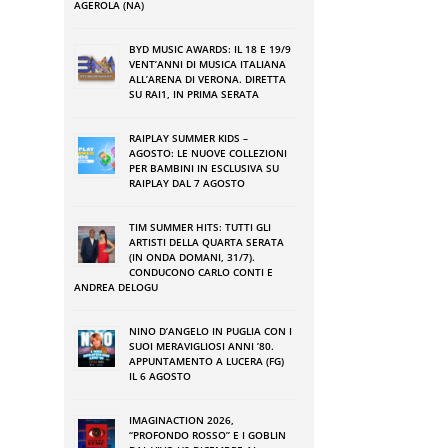
AGEROLA (NA)
a
a
BYD MUSIC AWARDS: IL 18 E 19/9
VENT’ANNI DI MUSICA ITALIANA
p
ALL’ARENA DI VERONA. DIRETTA
SU RAI1, IN PRIMA SERATA
RAIPLAY SUMMER KIDS –
o
AGOSTO: LE NUOVE COLLEZIONI
i
PER BAMBINI IN ESCLUSIVA SU
RAIPLAY DAL 7 AGOSTO
i
TIM SUMMER HITS: TUTTI GLI
ARTISTI DELLA QUARTA SERATA
(IN ONDA DOMANI, 31/7).
e
CONDUCONO CARLO CONTI E
ANDREA DELOGU
à
o
NINO DʼANGELO IN PUGLIA CON I
o
SUOI MERAVIGLIOSI ANNI ʼ80.
APPUNTAMENTO A LUCERA (FG)
IL 6 AGOSTO
a
IMAGINACTION 2026,
“PROFONDO ROSSO” E I GOBLIN
2