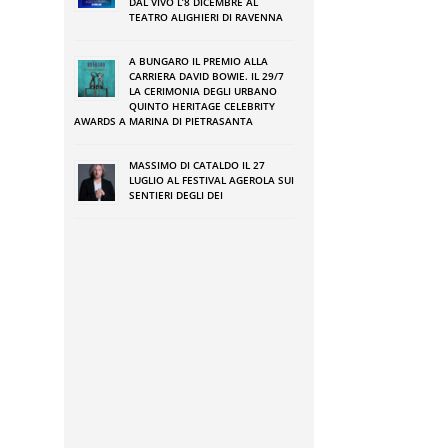
DAL VIVO L’8 DICEMBRE AL
TEATRO ALIGHIERI DI RAVENNA
a
A BUNGARO IL PREMIO ALLA
CARRIERA DAVID BOWIE. IL 29/7
a
LA CERIMONIA DEGLI URBANO
QUINTO HERITAGE CELEBRITY
AWARDS A MARINA DI PIETRASANTA
o
MASSIMO DI CATALDO IL 27
LUGLIO AL FESTIVAL AGEROLA SUI
o
SENTIERI DEGLI DEI
i
o
r
a
o
e
e