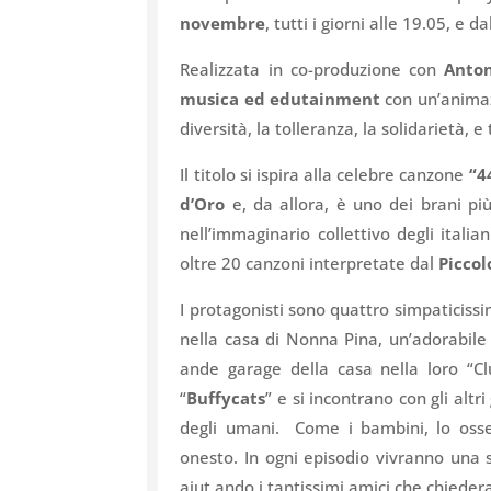
novembre
, tutti i giorni alle 19.05, e da
Realizzata in co-produzione con
Anto
musica ed edutainment
con un’animaz
diversità, la tolleranza, la solidarietà,
Il titolo si ispira alla celebre canzone
“4
d’Oro
e, da allora, è uno dei brani pi
nell’immaginario collettivo degli itali
oltre 20 canzoni interpretate dal
Piccol
I protagonisti sono quattro simpaticissim
nella casa di Nonna Pina, un’adorabile 
ande garage della casa nella loro “
“
Buffycats
” e si incontrano con gli alt
degli umani. Come i bambini, lo osse
onesto. In ogni episodio vivranno una 
aiut ando i tantissimi amici che chieder