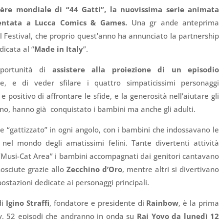
re mondiale di “44 Gatti”,
la nuovissima serie animat
sentata a
Lucca Comics & Games.
Una gr ande anteprim
l Festival, che proprio quest’anno ha annunciato la partnershi
dicata al “
Made in Italy
”.
pportunità di
assistere alla proiezione di un episodi
ne, e di veder sfilare i quattro simpaticissimi personagg
 positivo di affrontare le sfide, e la generosità nell’aiutare gl
no, hanno già conquistato i bambini ma anche gli adulti.
 e “gattizzato” in ogni angolo, con i bambini che indossavano l
el mondo degli amatissimi felini. Tante divertenti attivit
 “Musi-Cat Area” i bambini accompagnati dai genitori cantavan
nosciute grazie allo
Zecchino d’Oro
, mentre altri si divertivan
postazioni dedicate ai personaggi principali.
di
Igino Straffi
, fondatore e presidente di
Rainbow
, è la prim
y, 52 episodi che andranno in onda su
Rai Yoyo da lunedì 1