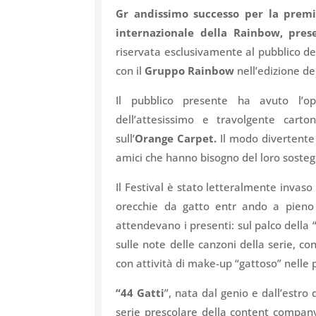
Gr andissimo successo per la
premiè
internazionale della Rainbow, pre
riservata esclusivamente al pubblico de
con il
Gruppo Rainbow
nell’edizione de
Il pubblico presente ha avuto l’o
dell’attesissimo e travolgente carto
sull’
Orange Carpet
.
Il modo divertente e
amici che hanno bisogno del loro sosteg
Il Festival è stato letteralmente invaso
orecchie da gatto entr ando a pieno n
attendevano i presenti: sul palco della
sulle note delle canzoni della serie, co
con attività di make-up “gattoso” nelle 
“44 Gatti
”, nata dal genio e dall’estro 
serie prescolare della content compan