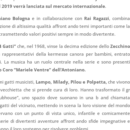
l
2019 verrà lanciata sul mercato internazionale
.
niano Bologna
e in collaborazione con
Rai Ragazzi
, combin
ione di altissima qualità affront ando temi importanti come l
 e trasmettendo valori positivi sempre in modo divertente.
4 Gatti”
che, nel 1968, vinse la decima edizione dello
Zecchin
ù rappresentativi della kermesse canora per bambini, entrat
ani. La musica ha un ruolo centrale nella serie e sono present
o Coro “Mariele Ventre” dell’Antoniano.
i gatti musicisti,
Lampo, Milady, Pilou e Polpetta,
che vivon
vecchietta che si prende cura di loro. Hanno trasformato il g
Clubhouse”, uno spazio dove suonano in una b and chiamat
ri gatti del vicinato, mettendo in scena la loro visione del mond
rvano con un punto di vista unico, infantile e comicament
serie di divertenti avventure affront ando sfide impegnative 
anno il loro sostegno per risolvere problemi.