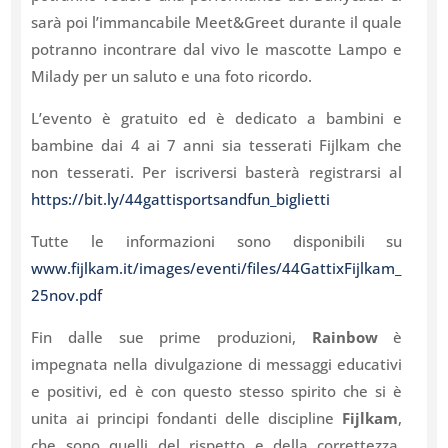
sarà poi l’immancabile Meet&Greet durante il quale
potranno incontrare dal vivo le mascotte Lampo e
Milady per un saluto e una foto ricordo.
L’evento è gratuito ed è dedicato a bambini e
bambine dai 4 ai 7 anni sia tesserati Fijlkam che
non tesserati. Per iscriversi basterà registrarsi al
https://bit.ly/44gattisportsandfun_biglietti
Tutte le informazioni sono disponibili su
www.fijlkam.it/images/eventi/files/44GattixFijlkam_
25nov.pdf
Fin dalle sue prime produzioni,
Rainbow
è
impegnata nella divulgazione di messaggi educativi
e positivi, ed è con questo stesso spirito che si è
unita ai principi fondanti delle discipline
Fijlkam
,
che sono quelli del rispetto e della correttezza,