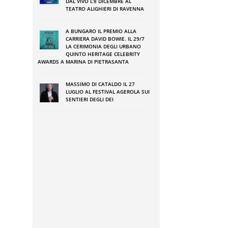
DAL VIVO L’8 DICEMBRE AL
O
TEATRO ALIGHIERI DI RAVENNA
4
A BUNGARO IL PREMIO ALLA
CARRIERA DAVID BOWIE. IL 29/7
LA CERIMONIA DEGLI URBANO
a
QUINTO HERITAGE CELEBRITY
AWARDS A MARINA DI PIETRASANTA
8
a
MASSIMO DI CATALDO IL 27
LUGLIO AL FESTIVAL AGEROLA SUI
a
SENTIERI DEGLI DEI
0
e
a
:
ì