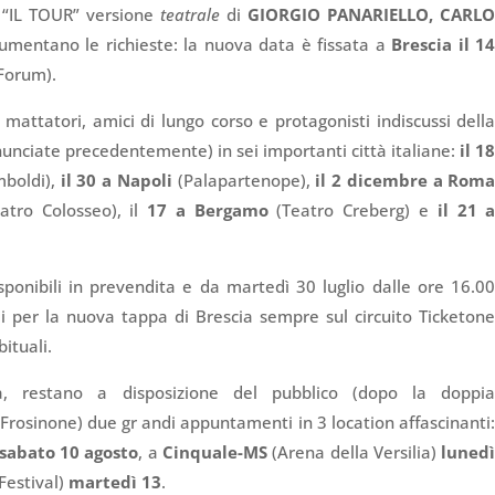
r “IL TOUR” versione
teatrale
di
GIORGIO PANARIELLO, CARL
mentano le richieste: la nuova data è fissata a
Brescia il 1
 Forum).
 mattatori, amici di lungo corso e protagonisti indiscussi dell
nunciate precedentemente) in sei importanti città italiane:
il 1
mboldi),
il 30 a Napoli
(Palapartenope),
il 2 dicembre a Rom
atro Colosseo), il
17 a Bergamo
(Teatro Creberg) e
il 21 
disponibili in prevendita e da martedì 30 luglio dalle ore 16.0
i per la nuova tappa di Brescia sempre sul circuito Ticketon
bituali.
a, restano a disposizione del pubblico (dopo la doppi
 Frosinone) due gr andi appuntamenti in 3 location affascinanti
sabato 10 agosto
, a
Cinquale-MS
(Arena della Versilia)
luned
Festival)
martedì 13
.