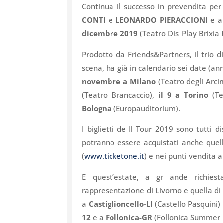
Continua il successo in prevendita pe
CONTI
e
LEONARDO PIERACCIONI
e au
dicembre 2019
(Teatro Dis_Play Brixia
Prodotto da Friends&Partners, il trio di
scena, ha già in calendario sei date (an
novembre a Milano
(Teatro degli Arci
(Teatro Brancaccio),
il 9 a Torino
(Te
Bologna
(Europauditorium).
I biglietti de Il Tour 2019 sono tutti 
potranno essere acquistati anche quell
(
www.ticketone.it
) e nei punti vendita a
E quest’estate, a gr ande richiest
rappresentazione di Livorno e quella di
a
Castiglioncello-LI
(Castello Pasquini)
12
e a
Follonica-GR
(Follonica Summer 