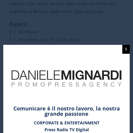
regione, che nasce da una dom anda concreta del
pubblico di Roma e delle altre città del Lazio.
Biglietti
€ 7, 50 intero
€ 2, 00 ridotto (dai 18 ai 25 anni)
e comprende ingresso a Castel Sant’Angelo
X
Fino a esaurimento posti
Info e prenotazione
+39 06 32810410
seredarte@gmail.com
(dal lunedì al venerdì ore 9:00 – 18:00 e il
sabato ore 9:00 – 13:00)
Comunicare è il nostro lavoro, la nostra
www.art-city.it
grande passione
CORPORATE & ENTERTAINMENT
ArtCity è una manifestazione realizzata dal Polo
Press Radio TV Digital