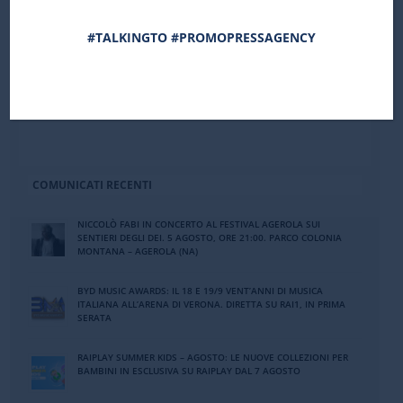
Museale del Lazio, Istituto del Ministero dei Beni
e delle Attività Culturali, che si svolge dal 27
#TALKINGTO #PROMOPRESSAGENCY
giugno al 16 settembre 2019 a Roma e in tutto il
Lazio. Per tutte le informazioni sulla
programmazione, consulta il sito:
www.art-city-it
COMUNICATI RECENTI
NICCOLÒ FABI IN CONCERTO AL FESTIVAL AGEROLA SUI
SENTIERI DEGLI DEI. 5 AGOSTO, ORE 21:00. PARCO COLONIA
MONTANA – AGEROLA (NA)
BYD MUSIC AWARDS: IL 18 E 19/9 VENT’ANNI DI MUSICA
ITALIANA ALL’ARENA DI VERONA. DIRETTA SU RAI1, IN PRIMA
SERATA
RAIPLAY SUMMER KIDS – AGOSTO: LE NUOVE COLLEZIONI PER
BAMBINI IN ESCLUSIVA SU RAIPLAY DAL 7 AGOSTO