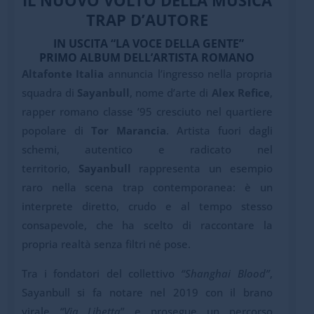
TRAP D’AUTORE
IN USCITA “LA VOCE DELLA GENTE”
PRIMO ALBUM DELL’ARTISTA ROMANO
Altafonte Italia
annuncia l’ingresso nella propria
squadra di
Sayanbull
, nome d’arte di
Alex Refice
,
rapper romano classe ’95 cresciuto nel quartiere
popolare di
Tor Marancia
. Artista fuori dagli
schemi, autentico e radicato nel
territorio,
Sayanbull
rappresenta un esempio
raro nella scena trap contemporanea: è un
interprete diretto, crudo e al tempo stesso
consapevole, che ha scelto di raccontare la
propria realtà senza filtri né pose.
Tra i fondatori del collettivo
“Shanghai Blood”
,
Sayanbull si fa notare nel 2019 con il brano
virale
“Via Libetta
” e prosegue un percorso