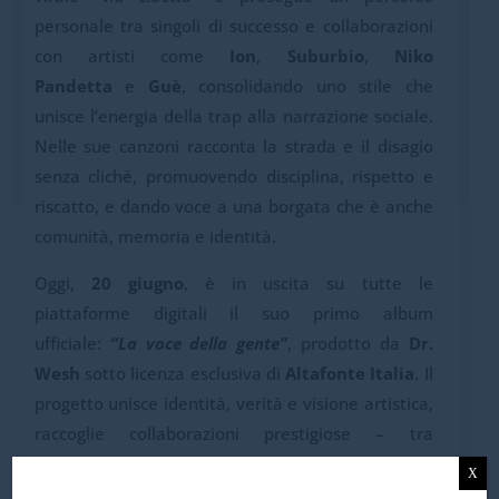
personale tra singoli di successo e collaborazioni
con artisti come
Ion
,
Suburbio
,
Niko
Pandetta
e
Guè
, consolidando uno stile che
unisce l’energia della trap alla narrazione sociale.
Nelle sue canzoni racconta la strada e il disagio
senza cliché, promuovendo disciplina, rispetto e
riscatto, e dando voce a una borgata che è anche
comunità, memoria e identità.
Oggi,
20 giugno
, è in uscita su tutte le
piattaforme digitali il suo primo album
ufficiale:
“La voce della gente”
, prodotto da
Dr.
Wesh
sotto licenza esclusiva di
Altafonte Italia
. Il
progetto unisce identità, verità e visione artistica,
raccoglie collaborazioni prestigiose – tra
cui
Guè
,
El Matador
,
Ntò
,
Lil
X
Kvneki
,
Skinny
,
Suburbio
,
Wave DB
– e si