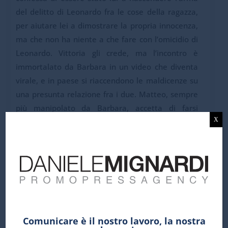
del delitto di Leonardo fra le cose della ragazza,
per aiutare lei a dimostrare la propria innocenza,
ma che non ha niente a che fare con l’omicidio di
Leonardo. Vittoria gli crede, ma l’incontro è
immortalato da Barbara in un video che diventa
virale, e in paese si riaccendono le maldicenze su
una presunta relazione fra i due. Matteo, sempre
più manipolato da Barbara, accetta di farsi
X
adottare dagli zii Moser. Ma il ragazzo è tutto
fuorché risolto, e arriva a mettersi alla guida
ubriaco, rischiando di investire Firas, fratello di
Iman e operaio di Umberto. Sceso dall’auto, trova
Firas privo di sensi. Vittoria raggiunge suo figlio e,
in una corsa contro il tempo, riescono a rianimare
il giovane.
Comunicare è il nostro lavoro, la nostra
Episodio 6