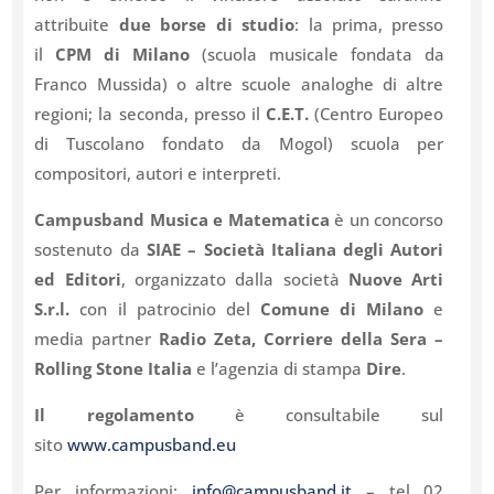
attribuite
due borse di studio
: la prima, presso
il
CPM
di Milano
(scuola musicale fondata da
Franco Mussida) o altre scuole analoghe di altre
regioni; la seconda, presso il
C.E.T.
(Centro Europeo
di Tuscolano fondato da Mogol) scuola per
compositori, autori e interpreti.
Campusband Musica e Matematica
è un concorso
sostenuto da
SIAE – Società Italiana degli Autori
ed Editori
, organizzato dalla società
Nuove Arti
S.r.l.
con il patrocinio del
Comune di Milano
e
media partner
Radio Zeta, Corriere della Sera –
Rolling Stone Italia
e l’agenzia di stampa
Dire
.
Il regolamento
è consultabile sul
sito
www.campusband.eu
Per informazioni:
info@campusband.
it
– tel 02