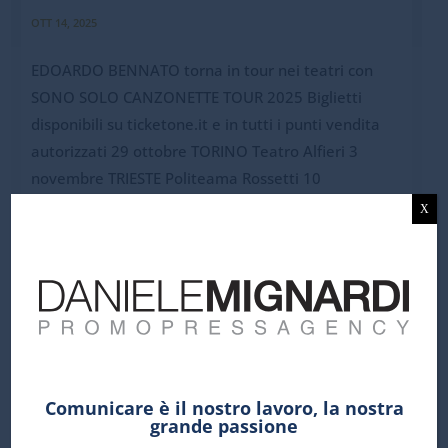
OTT 14, 2025
EDOARDO BENNATO torna in tour nei teatri con
SONO SOLO CANZONETTE TOUR 2025 Biglietti
disponibili su ticketone.it e in tutti i punti vendita
autorizzati 29 ottobre TORINO Teatro Alfieri 3
novembre TRIESTE Politeama Rossetti 10
novembre TORINO Teatro Alfieri 16...
X
Comunicare è il nostro lavoro, la nostra
grande passione