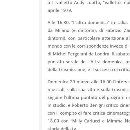
a Il valletto Andy Luotto, “valletto mu
aprile 1979.
Alle 16.30, “L’altra domenica” in Italia
da Milano (e dintorni), di Fabrizio Z
dintorni), con particolare attenzione al
mondo con le corrispondenze invece di I
di Michel Pergolani da Londra. Il sabato
puntata serale de L’Altra domenica, a
della trasmissione, e il successo di critic
Domenica 29 marzo alle 16.00 l’interv
musicali, sulla sua vita e sulla trasm
seguire l’ultima puntata del programma
in studio, e Roberto Benigni critico ci
con il compito di fare critica cinematogra
18.00 con “Milly Carlucci e Mimma Noce
storia della tv.