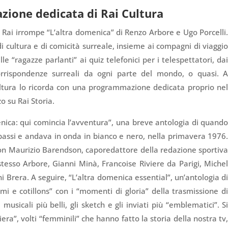
ione dedicata di Rai Cultura
2 Rai irrompe “L’altra domenica” di Renzo
Arbore
e Ugo Porcelli
i cultura e di comicità surreale, insieme ai compagni di viaggi
le “ragazze parlanti” ai quiz telefonici per i telespettatori, da
corrispondenze surreali da ogni parte del mondo, o quasi. 
ultura lo ricorda con una programmazione dedicata proprio ne
o su Rai Storia.
enica: qui comincia l’avventura”, una breve antologia di quand
passi e andava in onda in bianco e nero, nella primavera 1976
n Maurizio Barendson, caporedattore della redazione sportiv
 stesso
Arbore
, Gianni Minà, Francoise Riviere da Parigi, Miche
i Brera. A seguire, “L’altra domenica essential”, un’antologia d
mi e cotillons” con i “momenti di gloria” della trasmissione d
e musicali più belli, gli sketch e gli inviati più “emblematici”. S
ra”, volti “femminili” che hanno fatto la storia della nostra tv