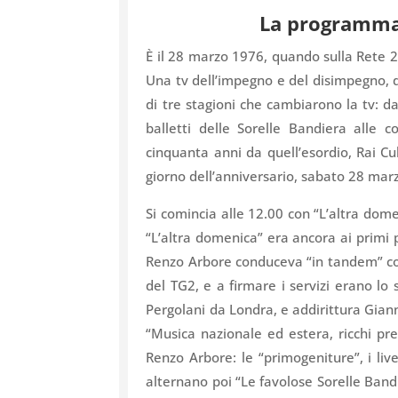
La programmaz
È il 28 marzo 1976, quando sulla Rete 
Una tv dell’impegno e del disimpegno, d
di tre stagioni che cambiarono la tv: dal
balletti delle Sorelle Bandiera alle 
cinquanta anni da quell’esordio, Rai C
giorno dell’anniversario, sabato 28 marz
Si comincia alle 12.00 con “L’altra dom
“L’altra domenica” era ancora ai primi 
Renzo
Arbore
conduceva “in tandem” co
del TG2, e a firmare i servizi erano lo
Pergolani da Londra, e addirittura Giann
“Musica nazionale ed estera, ricchi pre
Renzo
Arbore
: le “primogeniture”, i liv
alternano poi “Le favolose Sorelle Bandie