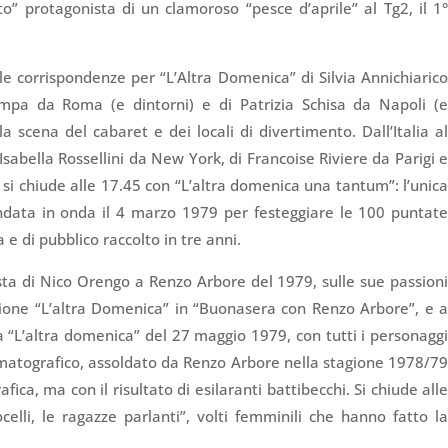
to” protagonista di un clamoroso “pesce d’aprile” al Tg2, il 1
: le corrispondenze per “L’Altra Domenica” di Silvia Annichiaric
ampa da Roma (e dintorni) e di Patrizia Schisa da Napoli (
la scena del cabaret e dei locali di divertimento. Dall’Italia a
sabella Rossellini da New York, di Francoise Riviere da Parigi 
 si chiude alle 17.45 con “L’altra domenica una tantum”: l’unic
ndata in onda il 4 marzo 1979 per festeggiare le 100 puntat
a e di pubblico raccolto in tre anni.
ista di Nico Orengo a Renzo
Arbore
del 1979, sulle sue passion
issione “L’altra Domenica” in “Buonasera con Renzo
Arbore
”, e 
 “L’altra domenica” del 27 maggio 1979, con tutti i personagg
nematografico, assoldato da Renzo
Arbore
nella stagione 1978/7
fica, ma con il risultato di esilaranti battibecchi. Si chiude all
lli, le ragazze parlanti”, volti femminili che hanno fatto l