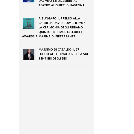
DAL VIVO L’8 DICEMBRE AL
TEATRO ALIGHIERI DI RAVENNA
.
A BUNGARO IL PREMIO ALLA
CARRIERA DAVID BOWIE. IL 29/7
o
LA CERIMONIA DEGLI URBANO
QUINTO HERITAGE CELEBRITY
i
AWARDS A MARINA DI PIETRASANTA
A
MASSIMO DI CATALDO IL 27
l
LUGLIO AL FESTIVAL AGEROLA SUI
SENTIERI DEGLI DEI
o
.
a
l
i
i
i
,