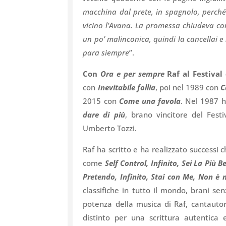
macchina dal prete, in spagnolo, perché
vicino l’Avana. La promessa chiudeva con
un po’ malinconica, quindi la cancellai e 
para siempre
”.
Con
Ora e per sempre
Raf al Festival 
con
Inevitabile follia
, poi nel 1989 con
C
2015 con
Come una favola
. Nel 1987 h
dare di più
, brano vincitore del Fest
Umberto Tozzi.
Raf ha scritto e ha realizzato successi 
come
Self Control, Infinito, Sei La Più 
Pretendo, Infinito, Stai con Me, Non è
classifiche in tutto il mondo, brani s
potenza della musica di Raf, cantauto
distinto per una scrittura autentica 