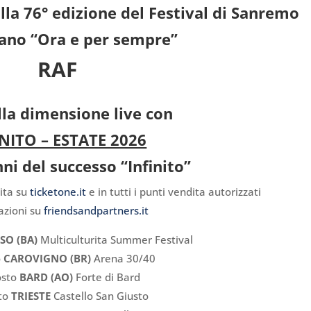
la 76° edizione del Festival di Sanremo
rano “Ora e per sempre”
RAF
lla dimensione live con
INITO – ESTATE 2026
nni del successo “Infinito”
dita su
ticketone.it
e in tutti i punti vendita autorizzati
azioni su
friendsandpartners.it
SO (BA)
Multiculturita Summer Festival
o
CAROVIGNO (BR)
Arena 30/40
osto
BARD (AO)
Forte di Bard
to
TRIESTE
Castello San Giusto