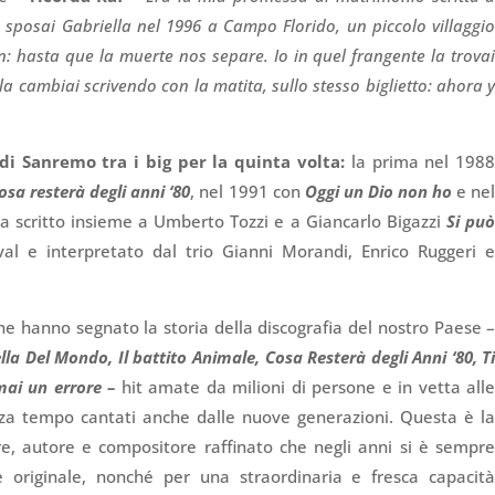
 sposai Gabriella nel 1996 a Campo Florido, un piccolo villaggi
: hasta que la muerte nos separe. Io in quel frangente la trova
la cambiai scrivendo con la matita, sullo stesso biglietto: ahora 
di Sanremo tra i big per la quinta volta:
la prima nel 198
osa resterà degli anni ‘80
, nel 1991 con
Oggi un Dio non ho
e ne
a scritto insieme a Umberto Tozzi e a Giancarlo Bigazzi
Si pu
ival e interpretato dal trio Gianni Morandi, Enrico Ruggeri 
che hanno segnato la storia della discografia del nostro Paese 
Bella Del Mondo, Il battito Animale, Cosa Resterà degli Anni ‘80, T
 mai un errore –
hit amate da milioni di persone e in vetta all
enza tempo cantati anche dalle nuove generazioni. Questa è l
re, autore e compositore raffinato che negli anni si è sempr
e originale, nonché per una straordinaria e fresca capacit