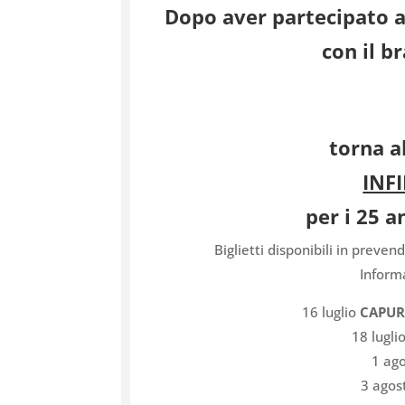
Dopo aver partecipato al
con il b
torna a
INF
per i 25 a
Biglietti disponibili in preven
Inform
16 luglio
CAPUR
18 lugli
1 ag
3 agos