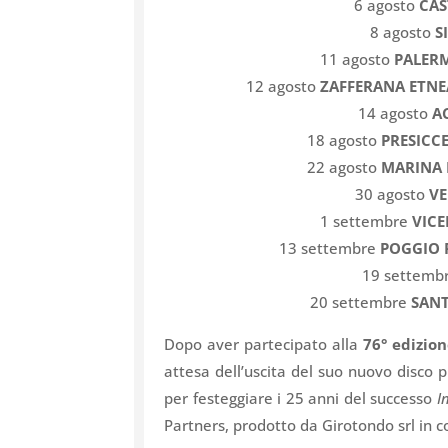
6 agosto
CAS
8 agosto
S
11 agosto
PALER
12 agosto
ZAFFERANA ETNE
14 agosto
AC
18 agosto
PRESICCE
22 agosto
MARINA D
30 agosto
V
1 settembre
VIC
13 settembre
POGGIO R
19 settemb
20 settembre
SANT
Dopo aver partecipato alla
76° edizion
attesa dell’uscita del suo nuovo disco 
per festeggiare i 25 anni del successo
I
Partners, prodotto da Girotondo srl i