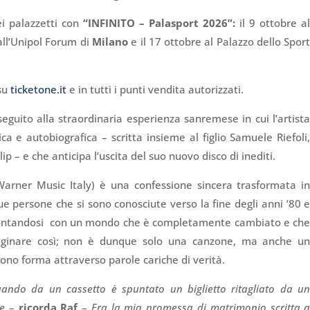
ei palazzetti con
“INFINITO – Palasport 2026”:
il 9 ottobre a
 all’Unipol Forum di
Milano
e il 17 ottobre al Palazzo dello Spor
 su
ticketone.it
e in tutti i punti vendita autorizzati.
seguito alla straordinaria esperienza sanremese in cui l’artist
 e autobiografica – scritta insieme al figlio Samuele Riefoli
ip – e che anticipa l’uscita del suo nuovo disco di inediti.
arner Music Italy) è una confessione sincera trasformata i
ue persone che si sono conosciute verso la fine degli anni ’80 
frontandosi con un mondo che è completamente cambiato e ch
ginare così; non è dunque solo una canzone, ma anche u
ono forma attraverso parole cariche di verità.
ando da un cassetto è spuntato un biglietto ritagliato da u
te
–
ricorda Raf
–
Era la mia promessa di matrimonio scritta 