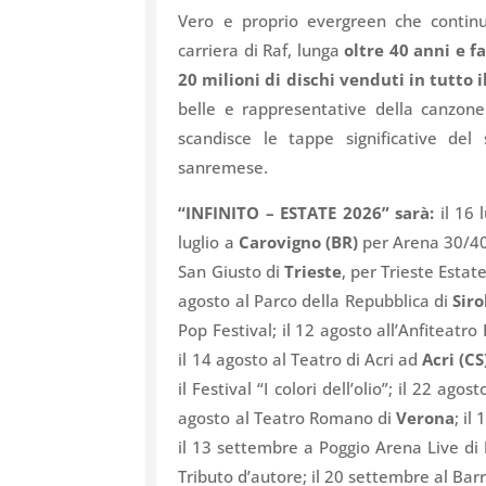
Vero e proprio evergreen che contin
carriera di Raf, lunga
oltre 40 anni e fa
20 milioni di dischi venduti in tutto 
belle e rappresentative della canzone
scandisce le tappe significative del 
sanremese.
“INFINITO – ESTATE 2026” sarà:
il 16 
luglio a
Carovigno (BR)
per Arena 30/40;
San Giusto di
Trieste
, per Trieste Estat
agosto al Parco della Repubblica di
Siro
Pop Festival; il 12 agosto all’Anfiteatro
il 14 agosto al Teatro di Acri ad
Acri (CS
il Festival “I colori dell’olio”; il 22 agos
agosto al Teatro Romano di
Verona
; il
il 13 settembre a Poggio Arena Live di
Tributo d’autore; il 20 settembre al Barr