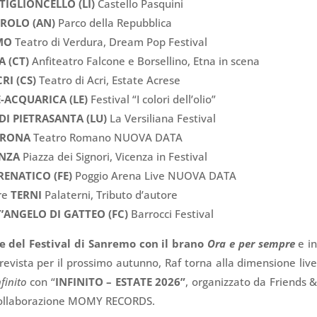
TIGLIONCELLO (LI)
Castello Pasquini
IROLO (AN)
Parco della Repubblica
MO
Teatro di Verdura, Dream Pop Festival
A (CT)
Anfiteatro Falcone e Borsellino, Etna in scena
RI (CS)
Teatro di Acri, Estate Acrese
-ACQUARICA (LE)
Festival “I colori dell’olio”
I PIETRASANTA (LU)
La Versiliana Festival
ERONA
Teatro Romano NUOVA DATA
ENZA
Piazza dei Signori, Vicenza in Festival
ENATICO (FE)
Poggio Arena Live NUOVA DATA
re
TERNI
Palaterni, Tributo d’autore
’ANGELO DI GATTEO (FC)
Barrocci Festival
e del Festival di Sanremo
con il brano
Ora e per sempre
e i
prevista per il prossimo autunno, Raf torna alla dimensione liv
nfinito
con “
INFINITO – ESTATE 2026”
, organizzato da Friends 
n collaborazione MOMY RECORDS.