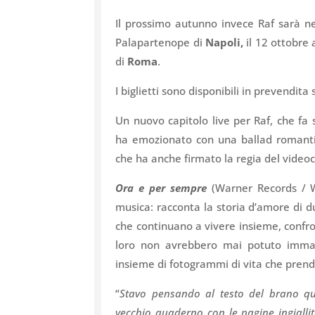
Il prossimo autunno invece Raf sarà n
Palapartenope di
Napoli,
il 12 ottobre
di
Roma
.
I biglietti sono disponibili in prevendita
Un nuovo capitolo live per Raf, che fa 
ha emozionato con una ballad romantica
che ha anche firmato la regia del videocl
Ora e per sempre
(Warner Records / W
musica: racconta la storia d’amore di d
che continuano a vivere insieme, con
loro non avrebbero mai potuto imma
insieme di fotogrammi di vita che prend
“
Stavo pensando al testo del brano qu
vecchio quaderno con le pagine ingialli