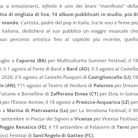
ua a emozionarci,
Infinito
è uno dei brani “manifesto” dell
tta di migliaia di live
,
14 album
pubblicati in studio
,
più d
il mondo
. L’artista, padre del pop in Italia, tra le voci e firme pi
 italiana, dedicherà al suo pubblico un viaggio musicale ch
suo percorso artistico fino al capitolo più recente, quell
luglio a
Capurso (BA)
per Multiculturita Summer Festival; il 1
 il 1 agosto al Forte di Bard a
Bard (AO)
; il 3 agosto al Castell
e 2026; il 6 agosto al Castello Pasquini di
Castiglioncello (LI)
; l’
lo (AN)
; l’11 agosto al Teatro di Verdura di
Palermo
per Drea
 Falcone e Borsellino di
Zafferana Etnea (CT)
per Etna in Scen
)
per l’Estate Acrese; il 18 agosto a
Presicce-Acquarica (LE)
pe
to a
Marina di Pietrasanta (Lu)
per La Versiliana Festival; il 3
 1 settembre in Piazza dei Signori a
Vicenza
per Vicenza Festival
Poggio Renatico (FE)
; il 19 settembre al Palaterni di
Terni
pe
occi Festival di
Sant’Angelo di Gatteo (FC).