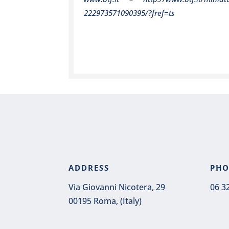
222973571090395/?fref=ts
ADDRESS
PH
Via Giovanni Nicotera, 29
06 3
00195 Roma, (Italy)