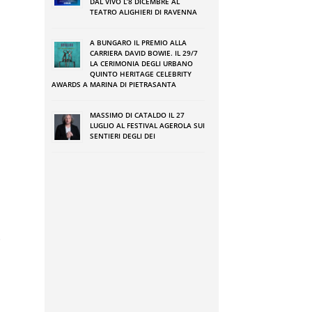
DAL VIVO L’8 DICEMBRE AL
TEATRO ALIGHIERI DI RAVENNA
e
A BUNGARO IL PREMIO ALLA
a
CARRIERA DAVID BOWIE. IL 29/7
LA CERIMONIA DEGLI URBANO
e
QUINTO HERITAGE CELEBRITY
AWARDS A MARINA DI PIETRASANTA
e
d
MASSIMO DI CATALDO IL 27
LUGLIO AL FESTIVAL AGEROLA SUI
SENTIERI DEGLI DEI
e
o
e
i
o
e
e