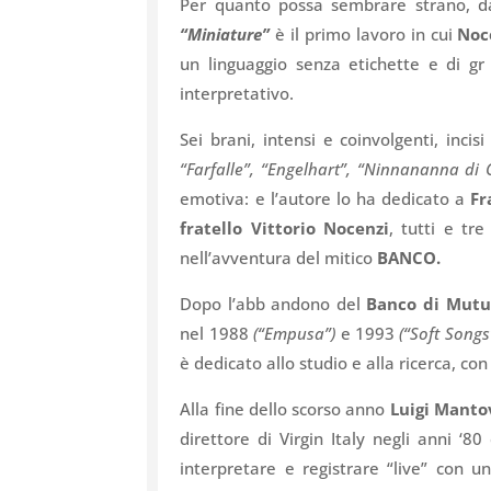
Per quanto possa sembrare strano, dat
“Miniature”
è il primo lavoro in cui
Noc
un linguaggio senza etichette e di gr
interpretativo.
Sei brani, intensi e coinvolgenti, incisi
“Farfalle”, “Engelhart”, “Ninnananna di
emotiva: e l’autore lo ha dedicato a
Fr
fratello Vittorio Nocenzi
, tutti e tr
nell’avventura del mitico
BANCO.
Dopo l’abb andono del
Banco di Mutu
nel 1988
(“Empusa”)
e 1993
(“Soft Songs
è dedicato allo studio e alla ricerca, c
Alla fine dello scorso anno
Luigi Manto
direttore di Virgin Italy negli anni ‘8
interpretare e registrare “live” con 