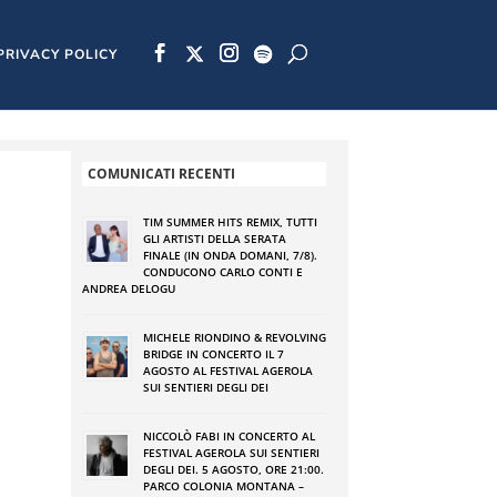
PRIVACY POLICY
COMUNICATI RECENTI
TIM SUMMER HITS REMIX, TUTTI
GLI ARTISTI DELLA SERATA
FINALE (IN ONDA DOMANI, 7/8).
CONDUCONO CARLO CONTI E
ANDREA DELOGU
MICHELE RIONDINO & REVOLVING
BRIDGE IN CONCERTO IL 7
AGOSTO AL FESTIVAL AGEROLA
SUI SENTIERI DEGLI DEI
o
n
NICCOLÒ FABI IN CONCERTO AL
FESTIVAL AGEROLA SUI SENTIERI
DEGLI DEI. 5 AGOSTO, ORE 21:00.
PARCO COLONIA MONTANA –