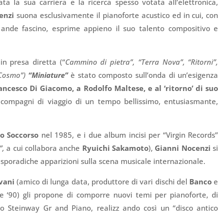
a la sua carriera e la ricerca spesso votata all’elettronica
enzi
suona esclusivamente il pianoforte acustico ed in cui, co
 ande fascino, esprime appieno il suo talento compositivo 
 in presa diretta (“
Cammino di pietra”, “Terra Nova”, “Ritorni”
 Cosmo”)
“Miniature”
è stato composto sull’onda di un’esigenz
ancesco Di Giacomo, a Rodolfo Maltese, e al ‘ritorno’ di su
e compagni di viaggio di un tempo bellissimo, entusiasmante
o Soccorso
nel 1985, e i due album incisi per “Virgin Records
”,
a cui collabora anche
Ryuichi Sakamoto
),
Gianni Nocenzi
s
on sporadiche apparizioni sulla scena musicale internazionale.
vani
(amico di lunga data, produttore di vari dischi del
Banco
0 e ‘90) gli propone di comporre nuovi temi per pianoforte, d
uno Steinway Gr and Piano, realizz ando così un “disco antic