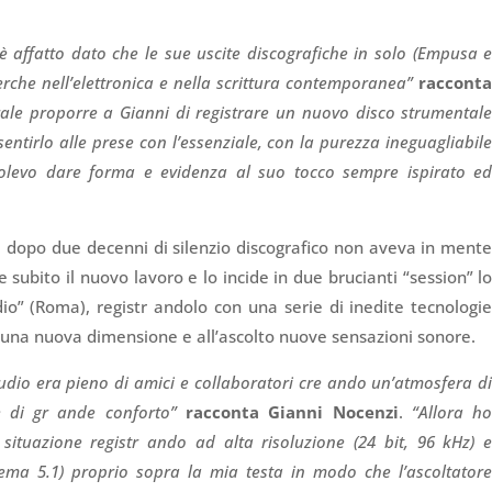
affatto dato che le sue uscite discografiche in solo (Empusa 
rche nell’elettronica e nella scrittura contemporanea”
raccont
le proporre a Gianni di registrare un nuovo disco strumental
sentirlo alle prese con l’essenziale, con la purezza ineguagliabil
olevo dare forma e evidenza al suo tocco sempre ispirato e
: dopo due decenni di silenzio discografico non aveva in ment
subito il nuovo lavoro e lo incide in due brucianti “session” l
io” (Roma), registr andolo con una serie di inedite tecnologi
 una nuova dimensione e all’ascolto nuove sensazioni sonore.
tudio era pieno di amici e collaboratori cre ando un’atmosfera d
me di gr ande conforto”
racconta Gianni Nocenzi
.
“Allora h
a situazione registr ando ad alta risoluzione (24 bit, 96 kHz) 
tema 5.1) proprio sopra la mia testa in modo che l’ascoltator