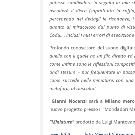
potesse condividere in seguito la mia s
ascolterà il disco (soprattutto in cuf
percependo nei dettagli le risonanze, i
quanto di miracoloso dal punto di vis
Coda…. inclusi i miei errori di esecuzion
Profondo conoscitore del suono digital
quello con il quale ho un filo diretto ed
come intime sono le riflessioni composi
andi stesure – pur frequentate in passa
come succede nelle miniature, con una va
metafora, al riascolto”
Gianni Nocenzi
sarà a
Milano merc
nuovo progetto presso il “Mondadori Me
“Miniature”
prodotto da Luigi Mantovani 
www.btf.it
–
http://www.btf.it/miniat