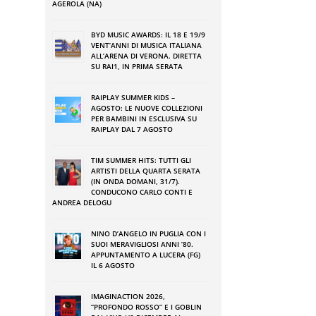
,
AGEROLA (NA)
n
BYD MUSIC AWARDS: IL 18 E 19/9
e
VENT’ANNI DI MUSICA ITALIANA
ALL’ARENA DI VERONA. DIRETTA
SU RAI1, IN PRIMA SERATA
,
RAIPLAY SUMMER KIDS –
a
AGOSTO: LE NUOVE COLLEZIONI
PER BAMBINI IN ESCLUSIVA SU
o
RAIPLAY DAL 7 AGOSTO
,
TIM SUMMER HITS: TUTTI GLI
ARTISTI DELLA QUARTA SERATA
(IN ONDA DOMANI, 31/7).
CONDUCONO CARLO CONTI E
”
ANDREA DELOGU
i
NINO DʼANGELO IN PUGLIA CON I
SUOI MERAVIGLIOSI ANNI ʼ80.
APPUNTAMENTO A LUCERA (FG)
e
IL 6 AGOSTO
i
IMAGINACTION 2026,
o
“PROFONDO ROSSO” E I GOBLIN