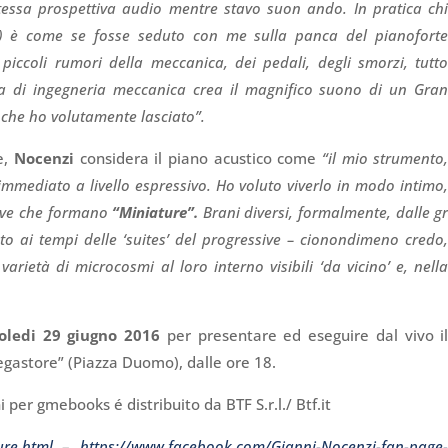
tessa prospettiva audio mentre stavo suon ando. In pratica ch
fia) è come se fosse seduto con me sulla panca del pianofort
 piccoli rumori della meccanica, dei pedali, degli smorzi, tutt
ta di ingegneria meccanica crea il magnifico suono di un Gra
e che ho volutamente lasciato”.
e,
Nocenzi
considera il piano acustico come
“il mio strumento
 immediato a livello espressivo. Ho voluto viverlo in modo intimo
tive che formano
“Miniature”.
Brani diversi, formalmente, dalle g
to ai tempi delle ‘suites’ del progressive – cionondimeno credo
rietà di microcosmi al loro interno visibili ‘da vicino’ e, nell
oledi 29 giugno 2016
per presentare ed eseguire dal vivo i
gastore” (Piazza Duomo), dalle ore 18.
per gmebooks é distribuito da BTF S.r.l./ Btf.it
ure.html
–
https://www.facebook.com/Gianni-Nocenzi-fan-page