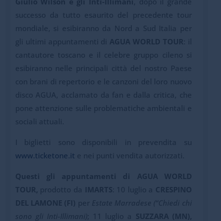
Giulio Wilson e gli Inti-Illimani
, dopo il grande
successo da tutto esaurito del precedente tour
mondiale, si esibiranno da Nord a Sud Italia per
gli ultimi appuntamenti di
AGUA WORLD TOUR
: il
cantautore toscano e il celebre gruppo cileno si
esibiranno nelle principali città del nostro Paese
con brani di repertorio e le canzoni del loro nuovo
disco AGUA, acclamato da fan e dalla critica, che
pone attenzione sulle problematiche ambientali e
sociali attuali.
I biglietti sono disponibili in prevendita su
www.ticketone.it
e nei punti vendita autorizzati.
Questi gli appuntamenti di AGUA WORLD
TOUR,
prodotto da
IMARTS
: 10 luglio a
CRESPINO
DEL LAMONE (FI)
per
Estate Marradese (“Chiedi chi
sono gli Inti-Illimani)
; 11 luglio a
SUZZARA (MN),