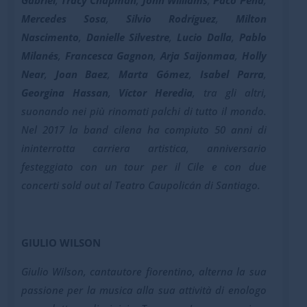
Gabriel
,
Tracy Chapman
,
John Williams
,
Paco Peña
,
Mercedes Sosa
,
Silvio Rodríguez
,
Milton
Nascimento
,
Danielle Silvestre
,
Lucio Dalla
,
Pablo
Milanés
,
Francesca Gagnon
,
Arja Saijonmaa
,
Holly
Near
,
Joan Baez
,
Marta Gómez
,
Isabel Parra
,
Georgina Hassan
,
Víctor Heredia
, tra gli altri,
suonando nei più rinomati palchi di tutto il mondo.
Nel 2017 la band cilena ha compiuto 50 anni di
ininterrotta carriera artistica, anniversario
festeggiato con un tour per il Cile e con due
concerti sold out al Teatro Caupolicán di Santiago.
GIULIO WILSON
Giulio Wilson, cantautore fiorentino, alterna la sua
passione per la musica alla sua attività di enologo