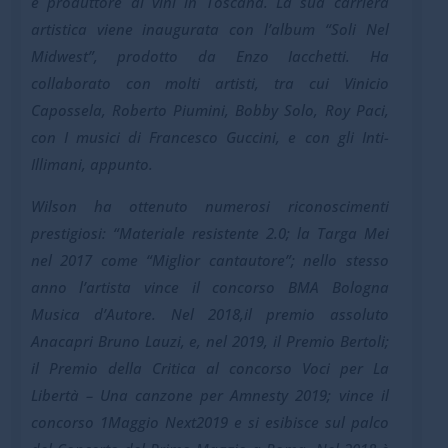
e produttore di vini in Toscana. La sua carriera
artistica viene inaugurata con l’album “Soli Nel
Midwest”, prodotto da Enzo Iacchetti. Ha
collaborato con molti artisti, tra cui Vinicio
Capossela, Roberto Piumini, Bobby Solo, Roy Paci,
con I musici di Francesco Guccini, e con gli Inti-
Illimani, appunto.
Wilson ha ottenuto numerosi riconoscimenti
prestigiosi: “Materiale resistente 2.0; la Targa Mei
nel 2017 come “Miglior cantautore”; nello stesso
anno l’artista vince il concorso BMA Bologna
Musica d’Autore. Nel 2018,il premio assoluto
Anacapri Bruno Lauzi, e, nel 2019, il Premio Bertoli;
il Premio della Critica al concorso Voci per La
Libertà – Una canzone per Amnesty 2019; vince il
concorso 1Maggio Next2019 e si esibisce sul palco