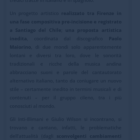
tredici tracce in italiano e in spagnolo.
Un progetto artistico
realizzato tra Firenze in
una fase compositiva pre-incisione e registrato
a Santiago del Chile
;
una proposta artistica
inedita
, coordinata dal discografico
Paolo
Maiorino
, di due mondi solo apparentemente
lontani e diversi tra loro, dove le sonorità
tradizionali e ricche della musica andina
abbracciano suoni e parole del cantautorato
alternativo italiano, tanto da coniugare un nuovo
stile – certamente inedito in termini musicali e di
contenuti – per il gruppo cileno, tra i più
conosciuti al mondo.
Gli Inti-Illimani e Giulio Wilson si incontrano, si
trovano e cantano, infatti, le problematiche
dell’attualità (dagli
sconvolgenti cambiamenti