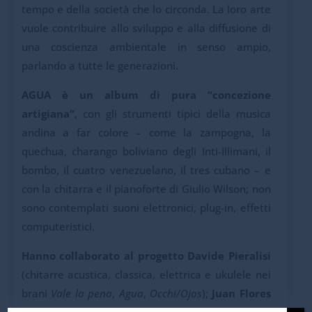
tempo e della società che lo circonda. La loro arte
vuole contribuire allo sviluppo e alla diffusione di
una coscienza ambientale in senso ampio,
parlando a tutte le generazioni.
AGUA è un album di pura “concezione
artigiana”
, con gli strumenti tipici della musica
andina a far colore – come la zampogna, la
quechua, charango boliviano degli Inti-Illimani, il
bombo, il cuatro venezuelano, il tres cubano – e
con la chitarra e il pianoforte di Giulio Wilson; non
sono contemplati suoni elettronici, plug-in, effetti
computeristici.
Hanno collaborato al progetto
Davide Pieralisi
(chitarre acustica, classica, elettrica e ukulele nei
brani
Vale la pena
,
Agua
,
Occhi/Ojos
);
Juan Flores