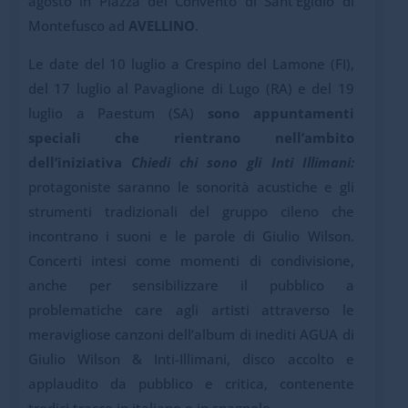
agosto in Piazza del Convento di Sant’Egidio di
Montefusco ad
AVELLINO
.
Le date del 10 luglio a Crespino del Lamone (FI),
del 17 luglio al Pavaglione di Lugo (RA) e del 19
luglio a Paestum (SA)
sono appuntamenti
speciali che rientrano nell’ambito
dell’iniziativa
Chiedi chi sono gli Inti Illimani:
protagoniste saranno le sonorità acustiche e gli
strumenti tradizionali del gruppo cileno che
incontrano i suoni e le parole di Giulio Wilson.
Concerti intesi come momenti di condivisione,
anche per sensibilizzare il pubblico a
problematiche care agli artisti attraverso le
meravigliose canzoni dell’album di inediti AGUA di
Giulio Wilson & Inti-Illimani, disco accolto e
applaudito da pubblico e critica, contenente