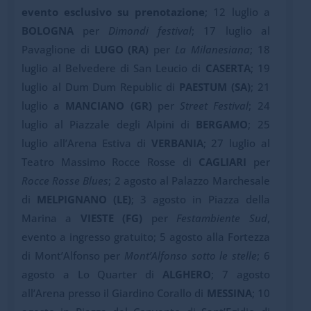
evento esclusivo su prenotazione
; 12 luglio a
BOLOGNA
per
Dimondi festival
; 17 luglio al
Pavaglione di
LUGO
(RA)
per
La Milanesiana
; 18
luglio al Belvedere di San Leucio di
CASERTA
; 19
luglio al Dum Dum Republic di
PAESTUM (SA)
; 21
luglio a
MANCIANO (GR)
per
Street Festival
; 24
luglio al Piazzale degli Alpini di
BERGAMO
; 25
luglio all’Arena Estiva di
VERBANIA
; 27 luglio al
Teatro Massimo Rocce Rosse di
CAGLIARI
per
Rocce Rosse Blues
; 2 agosto al Palazzo Marchesale
di
MELPIGNANO (LE)
; 3 agosto in Piazza della
Marina a
VIESTE (FG)
per
Festambiente Sud
,
evento a ingresso gratuito; 5 agosto alla Fortezza
di Mont’Alfonso per
Mont’Alfonso sotto le stelle
; 6
agosto a Lo Quarter di
ALGHERO
; 7 agosto
all’Arena presso il Giardino Corallo di
MESSINA
; 10