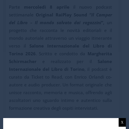
Parte
mercoledì 8 aprile
il nuovo podcast
settimanale
Original RaiPlay Sound
“Il Camper
del Libro – Il mondo salvato dai ragazzini”
,
un
progetto che racconta le novità editoriali e il
mondo autoriale attraverso un viaggio itinerante
verso il
Salone Internazionale del Libro di
Torino 2026
. Scritto e condotto da
Margherita
Schirmacher
e realizzato per il
Salone
Internazionale del Libro di Torino
, il podcast è
curato da Ticket to Read, con Enrico Orlandi co-
autore e audio producer. Un format originale che
unisce racconto, memoria e musica, offrendo agli
ascoltatori uno sguardo intimo e autentico sulla
formazione creativa degli ospiti intervistati.
Nel corso di otto puntate, autrici e autori
X
protagonisti del Salone si raccontano a partire