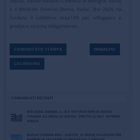
(Italia), Visioni Italiane (Cineteca di Bologna, Italia)
e il MedFilm Festival (Roma, Italia). Nel 2026 ha
fondato il collettivo Area139 per sviluppare e
produrre cinema indipendente.
COMUNICATO STAMPA
IMMAGINI
LOCANDINA
COMUNICATI RECENTI
BYD MUSIC AWARDS: IL 18 E 19/9 VENT’ANNI DI MUSICA
ITALIANA ALL’ARENA DI VERONA. DIRETTA SU RAI1, IN PRIMA
SERATA
RAIPLAY SUMMER KIDS – AGOSTO: LE NUOVE COLLEZIONI PER
BAMBINI IN ESCLUSIVA SU RAIPLAY DAL 7 AGOSTO