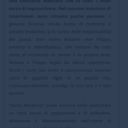
una comunità montana che in tutti i modi
cerca di sopravvivere.
Nel comune montano di
Intermesoli sono rimaste poche persone.
Il
giovane Simone, erede tacito di memorie e
antiche tradizioni, si fa carico delle responsabilità
del paese. Non molto distante vive Filippo,
eremita e individualista, che lontano da tutti
cerca di ricostruire sé stesso e la propria fede.
Simone e Filippo, legati da silenzi opprimenti,
fanno i conti con limiti e compromessi interiori
sotto lo sguardo vigile di un popolo che,
inconsapevolmente, travolge la loro vita e il loro
destino.
“Sacro Moderno” vuole evocare nello spettatore
un forte senso di oppressione e di solitudine,
attraverso il disorientamento nell’animo di