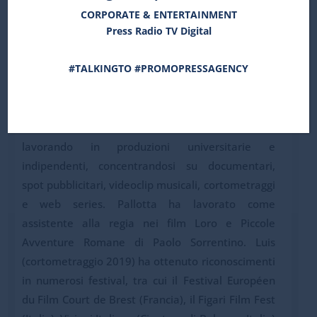
raccontare i luoghi e le tradizioni della sua
CORPORATE & ENTERTAINMENT
regione, con l’intento di enfatizzare il suo
Press Radio TV Digital
territorio, spesso dimenticato dal cinema italiano
contemporaneo.
#TALKINGTO #PROMOPRESSAGENCY
Lorenzo Pallotta, giovane e talentuoso regista
originario dell’Abruzzo, ha studiato presso il SAE
Institute di Milano. Ha iniziato la sua carriera
lavorando in produzioni universitarie e
indipendenti, concentrandosi su documentari,
spot pubblicitari, videoclip musicali, cortometraggi
e web series. Pallotta ha lavorato come
assistente alla regia nei film Loro e Piccole
Avventure Romane di Paolo Sorrentino. Luis
(cortometraggio 2019) ha ottenuto riconoscimenti
in numerosi festival, tra cui il Festival Européen
du Film Court de Brest (Francia), il Figari Film Fest