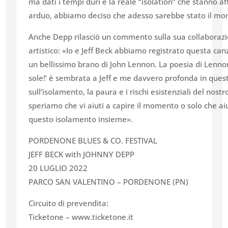
ma dati i tempi duri e la reale “isolation” che stanno
arduo, abbiamo deciso che adesso sarebbe stato il mom
Anche Depp rilasciò un commento sulla sua collaborazio
artistico: «Io e Jeff Beck abbiamo registrato questa ca
un bellissimo brano di John Lennon. La poesia di Lenno
sole!’ è sembrata a Jeff e me davvero profonda in qu
sull’isolamento, la paura e i rischi esistenziali del no
speriamo che vi aiuti a capire il momento o solo che aiu
questo isolamento insieme».
PORDENONE BLUES & CO. FESTIVAL
JEFF BECK with JOHNNY DEPP
20 LUGLIO 2022
PARCO SAN VALENTINO – PORDENONE (PN)
Circuito di prevendita:
Ticketone – www.ticketone.it