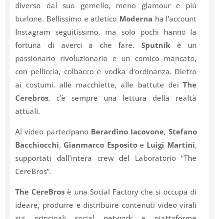
diverso dal suo gemello, meno glamour e più
burlone. Bellissimo e atletico
Moderna
ha l’account
Instagram seguitissimo, ma solo pochi hanno la
fortuna di averci a che fare.
Sputnik
è un
passionario rivoluzionario e un comico mancato,
con pelliccia, colbacco e vodka d’ordinanza. Dietro
ai costumi, alle macchiette, alle battute dei
The
Cerebros
, c’è sempre una lettura della realtà
attuali.
Al video partecipano
Berardino Iacovone
,
Stefano
Bacchiocchi
,
Gianmarco Esposito
e
Luigi Martini
,
supportati dall’intera crew del Laboratorio “The
CereBros”.
The CereBros
è una Social Factory che si occupa di
ideare, produrre e distribuire contenuti video virali
sui principali social network e piattaforme