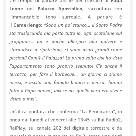
C’è tempo di parlare anche del trasloco di
Papa
Leone
nel
Palazzo Apostolico
, raccontato con
l’immancabile tono surreale. A parlare è
il
Camerlengo
:
“Sono un po’ stanco… il Santo Padre
sta traslocando ma porto tutto io, ogni scatolone sul
groppone… lui è anche allergico alla polvere e
starnutisce a ripetizione, ci sono acari grandi come
piccioni! Com’è il Palazzo? La prima volta che ho visto
l’appartamento sono proprio svenuto! C’è anche il
terrazzo, per fare il barbecue… un giorno ci siamo
messi, è uscita una fumata bianca e pensai ‘hanno
fatto il Papa nuovo’, invece no, quello vero era vivo e
vicino a me!”.
Un’altra puntata che conferma “La Pennicanza”, in
onda dal lunedì al venerdì alle 13:45 su Rai Radio2,
RaiPlay, sul canale 202 del digitale terrestre e da
mercoledì anche in replica su Rai2, come uno degli