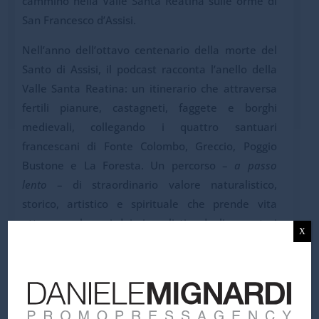
cammino nella Valle Santa Reatina sulle orme di
San Francesco d’Assisi.
Nell’anno dell’ottavo centenario della morte del
Santo di Assisi, il podcast racconta l’anello della
Valle Santa Reatina: un itinerario che attraversa
fertili pianure, castagneti, faggete e borghi
medievali, collegando i quattro santuari
francescani di Fonte Colombo, Greccio, Poggio
Bustone e La Foresta. Un percorso –
a passo
lento
– di straordinario valore naturalistico,
storico, artistico e spirituale che prende vita
attraverso le voci dei giornalisti e degli operatori
X
radiofonici delle emittenti della Comunità
Radiotelevisiva Italofona, in un racconto corale
che rafforza il legame tra territori, cultura e
narrazione audio. Ad accompagnare il cammino
saranno le guide della sezione CAI di Rieti insieme