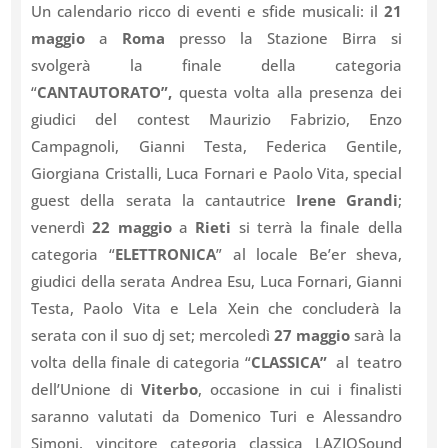
Un calendario ricco di eventi e sfide musicali: il
21
maggio
a
Roma
presso la Stazione Birra si
svolgerà
la finale della categoria
“
CANTAUTORATO”,
questa volta
alla presenza dei
giudici del contest
Maurizio Fabrizio, Enzo
Campagnoli, Gianni Testa, Federica Gentile,
Giorgiana Cristalli, Luca Fornari e Paolo Vita, special
guest della serata la cantautrice
Irene Grandi
;
venerdì
22 maggio
a
Rieti
si terrà la finale della
categoria “
ELETTRONICA
” al locale Be’er sheva,
giudici della serata Andrea Esu, Luca Fornari, Gianni
Testa, Paolo Vita e Lela Xein che concluderà la
serata con il suo dj set; mercoledì
27 maggio
sarà la
volta della finale di categoria “
CLASSICA”
al teatro
dell’Unione di
Viterbo
, occasione in cui i finalisti
saranno valutati da Domenico Turi e Alessandro
Simoni, vincitore categoria classica LAZIOSound