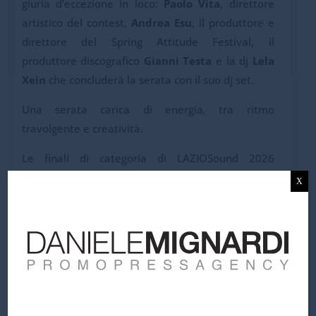
giuria d’eccezione in loco:
Paolo Vita
, direttore
artistico del contest,
Andrea Esu
, il produttore e
direttore del Spring Attitude Festival, il
produttore discografico
Gianni Testa
e la dj
Lela
Xein
che concluderà la serata con il suo dj set.
Una serata carica di energia, tra ritmo
travolgente e creatività.
Le finali di categoria di LAZIOSound 2026
proseguiranno fino a metà luglio.
X
Un calendario ricco di eventi e sfide musicali:
mercoledì
27 maggio
si terrà la finale di categoria
“
CLASSICA”
al teatro dell’Unione di
Viterbo
,
occasione in cui i finalisti saranno valutati da
Domenico Turi e Alessandro Simoni, vincitore
categoria classica LAZIOSound 2025; giovedì
11