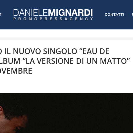
TI
CONTATTI
 IL NUOVO SINGOLO “EAU DE
LBUM “LA VERSIONE DI UN MATTO”
NOVEMBRE