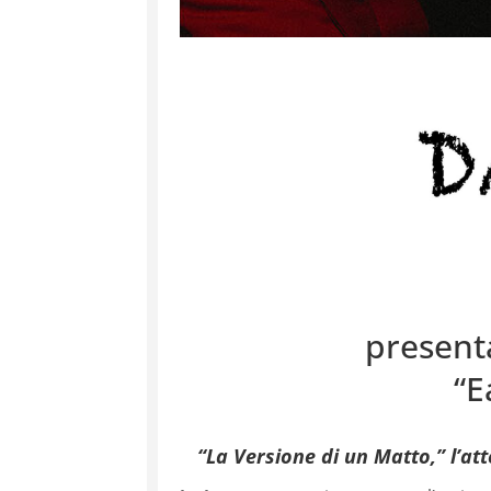
present
“E
“La Versione di un Matto,” l’a