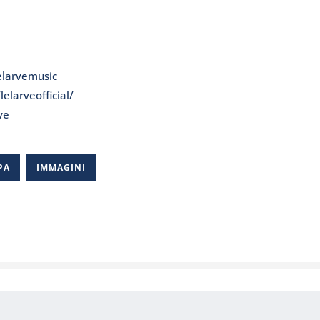
elarvemusic
/
lelarveofficial/
ve
PA
IMMAGINI