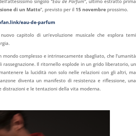
dell’attesissimo singolo
“Eau de Parfum”
, ultimo estratto prim
rsione di un Matto
”, previsto per il
15 novembre
prossimo.
bfan.link/eau-de-
parfum
uovo capitolo di un’evoluzione musicale che esplora tem
rgia.
n mondo complesso e intrinsecamente sbagliato, che l’umanit
 rassegnazione. Il ritornello esplode in un grido liberatorio, u
mantenere la lucidità non solo nelle relazioni con gli altri, m
canzone diventa un manifesto di resistenza e riflessione, un
 distrazioni e le tentazioni della vita moderna.