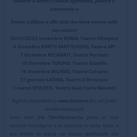
Debutta a Roma il tributo affettuoso, poetico e
scanzonato a
Franco Califano e alla città che rivive ancora nelle
sue canzoni
20/21/22/23 novembre
ROMA
, Teatro Olimpico
6 dicembre
PORTO SANT’ELPIDIO
,
Teatro API
7 dicembre
RECANATI
, Teatro Persiani
15 dicembre
TORINO
, Teatro Gioiello
16 dicembre
MILANO
, Teatro Carcano
17 gennaio
LATINA
, Teatro D’Annunzio
7 marzo
SPOLETO
, Teatro Gian Carlo Menotti
Biglietti disponibili su
www.ticketone.it
e nei punti
vendita autorizzati
Sono anni che l’
Orchestraccia
porta in tour
concerti travolgenti e di successo in tutta Italia, e
ora mette in scena un nuovo spettacolo che