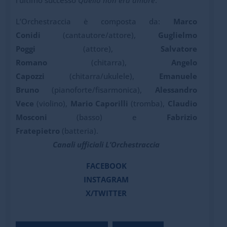
l’ultimo successo
Quello non era amore
.
L’Orchestraccia è composta da:
Marco
Conidi
(cantautore/attore),
Guglielmo
Poggi
(attore),
Salvatore
Romano
(chitarra),
Angelo
Capozzi
(chitarra/ukulele),
Emanuele
Bruno
(pianoforte/fisarmonica),
Alessandro
Vece
(violino),
Mario Caporilli
(tromba),
Claudio
Mosconi
(basso) e
Fabrizio
Fratepietro
(batteria).
Canali ufficiali L’Orchestraccia
FACEBOOK
INSTAGRAM
X/TWITTER