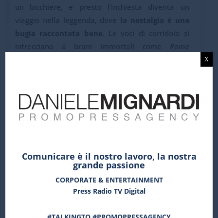
un bicchiere, e presto l’inchiesta diventa un
viaggio nella leggenda, dove
la nostalgia è una
bugia raccontata bene
. Le voci di corridoio si
intrecciano a brani immortali come
Roma
nuda
,
Minuetto
,
L’ultimo amico va via
; tra ironia e
X
malinconia, tra colpi di scena e rivelazioni
inaspettate. I “califfi del bar” mostrano così al
giornalista, e al pubblico, quello che sanno fare
meglio:
suonare, cantare, esagerare
,
accompagnandoci in un viaggio esilarante e
commovente tra musica e poesia.
L’ORCHESTRACCIA
Comunicare è il nostro lavoro, la nostra
grande passione
L’Orchestraccia nasce con l’intento di riportare in
CORPORATE & ENTERTAINMENT
scena la grande eredità del folklore romanesco e
Press Radio TV Digital
del repertorio degli autori tra Ottocento e
Novecento, rendendolo vivo, attuale e universale.
#TALKINGTO #PROMOPRESSAGENCY