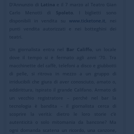
D’Annunzio di
Latina
e il 7 marzo al Teatro Gian
Carlo Menotti di
Spoleto
. I biglietti sono
disponibili in vendita su
www.ticketone.it
, nei
punti vendita autorizzati e nei botteghini dei
teatri.
Un giornalista entra nel
Bar Califfo
, un locale
dove il tempo si è fermato agli anni ’70. Tra
macchinette del caffè, telefoni a disco e giubbotti
di pelle, si ritrova in mezzo a un gruppo di
irriducibili che giura di aver conosciuto, amato o,
addirittura, ispirato il grande Califano. Armato di
un vecchio registratore – perché nel bar la
tecnologia è bandita – il giornalista cerca di
scoprire la verità: dietro le loro storie c’è
autenticità o solo mitomania da bancone? Ma
ogni domanda scatena un ricordo, una canzone,