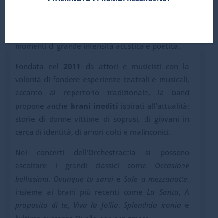
Nel loro suono convivono molte anime:
dal
rock
ai
ritmi latini
, dallo
ska
al
punk-rock
,
dalla
patchanka
al
pop
più delicato, fino a
momenti di grande intensità acustica e poetica.
Fondata nel
2011
da attori e musicisti con la
volontà di fondere esperienze teatrali e musicali,
accanto al repertorio tradizionale, la band
propone anche
brani inediti
ispirati all’attualità:
storie di donne vittime di soprusi, di giovani in
cerca di identità, di amori dolci e malinconici.
Nei concerti dell’Orchestraccia si possono
ascoltare i grandi classici come
Occasione
bellissima
,
Ovunque tu sarai
e
Sole a mezzanotte
,
insieme ai brani più recenti come
La Santa
,
A
proposito di te
,
Viva la follia
,
Splendida ironia
e