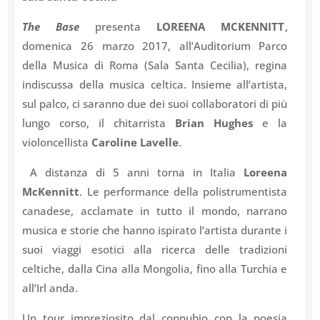
The Base
presenta
LOREENA MCKENNITT
,
domenica 26 marzo 2017, all’Auditorium Parco
della Musica di Roma (Sala Santa Cecilia), regina
indiscussa della musica celtica. Insieme all’artista,
sul palco, ci saranno due dei suoi collaboratori di più
lungo corso, il chitarrista
Brian Hughes
e la
violoncellista
Caroline Lavelle
.
A distanza di 5 anni torna in Italia
Loreena
McKennitt
. Le performance della polistrumentista
canadese, acclamate in tutto il mondo, narrano
musica e storie che hanno ispirato l’artista durante i
suoi viaggi esotici alla ricerca delle tradizioni
celtiche, dalla Cina alla Mongolia, fino alla Turchia e
all’Irl anda.
Un tour impreziosito dal connubio con la poesia