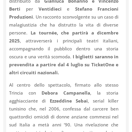
distribuito da
Gianluca Bonanno e Vincenzo
Berti
per
Ventidieci
e
Stefano Francioni
Produzioni
. Un racconto sconvolgente su un caso di
malagiustizia che ha distrutto la vita di diverse
persone.
La tournée, che partirà a dicembre
2025
, attraverserà i principali teatri italiani,
accompagnando il pubblico dentro una storia
oscura e una verità scomoda.
I biglietti saranno in
prevendita a partire dal 4 luglio su TicketOne e
altri circuiti nazionali.
Al centro dello spettacolo, firmato allo stesso
Trincia con
Debora Campanella
, la storia
agghiacciante di
Ezzeddine Sebai
, serial killer
tunisino che, nel 2006, confessa dal carcere ben
quattordici omicidi di donne anziane commessi nel
sud Italia a metà anni ’90. Una rivelazione che