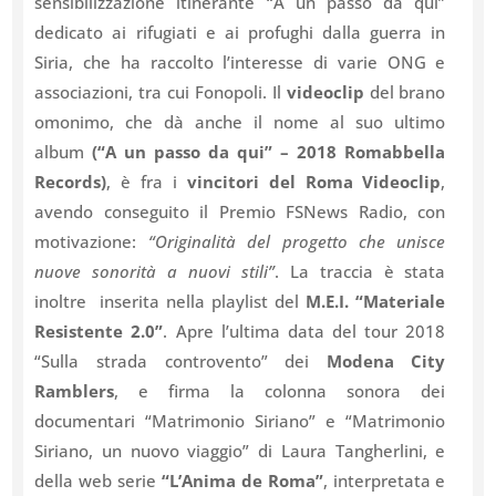
sensibilizzazione itinerante “A un passo da qui”
dedicato ai rifugiati e ai profughi dalla guerra in
Siria, che ha raccolto l’interesse di varie ONG e
associazioni, tra cui Fonopoli. Il
videoclip
del brano
omonimo, che dà anche il nome al suo ultimo
album
(“A un passo da qui” – 2018 Romabbella
Records)
, è fra i
vincitori del Roma Videoclip
,
avendo conseguito il Premio FSNews Radio, con
motivazione:
“Originalità del progetto che unisce
nuove sonorità a nuovi stili”
. La traccia è stata
inoltre inserita nella playlist del
M.E.I. “Materiale
Resistente 2.0”
. Apre l’ultima data del tour 2018
“Sulla strada controvento” dei
Modena City
Ramblers
, e firma la colonna sonora dei
documentari “Matrimonio Siriano” e “Matrimonio
Siriano, un nuovo viaggio” di Laura Tangherlini, e
della web serie
“L’Anima de Roma”
, interpretata e