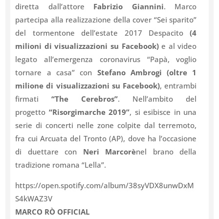
diretta dall’attore
Fabrizio Giannini
. Marco
partecipa alla realizzazione della cover “Sei sparito”
del tormentone dell’estate 2017 Despacito
(4
milioni di visualizzazioni su Facebook)
e al video
legato all’emergenza coronavirus “Papà, voglio
tornare a casa” con
Stefano Ambrogi (oltre 1
milione di visualizzazioni su Facebook)
, entrambi
firmati
“The Cerebros”
. Nell’ambito del
progetto
“Risorgimarche 2019”
, si esibisce in una
serie di concerti nelle zone colpite dal terremoto,
fra cui Arcuata del Tronto (AP), dove ha l’occasione
di duettare con
Neri Marcorè
nel brano della
tradizione romana “Lella”.
https://open.spotify.com/album/38syVDX8unwDxM
S4kWAZ3V
MARCO RÒ OFFICIAL