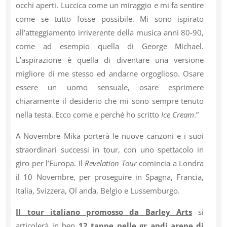
occhi aperti. Luccica come un miraggio e mi fa sentire
come se tutto fosse possibile. Mi sono ispirato
all’atteggiamento irriverente della musica anni 80-90,
come ad esempio quella di George Michael.
L’aspirazione è quella di diventare una versione
migliore di me stesso ed andarne orgoglioso. Osare
essere un uomo sensuale, osare esprimere
chiaramente il desiderio che mi sono sempre tenuto
nella testa. Ecco come e perché ho scritto
Ice Cream
.”
A Novembre Mika porterà le nuove canzoni e i suoi
straordinari successi in tour, con uno spettacolo in
giro per l’Europa. Il
Revelation Tour
comincia a Londra
il 10 Novembre, per proseguire in Spagna, Francia,
Italia, Svizzera, Ol anda, Belgio e Lussemburgo.
Il tour italiano promosso da Barley Arts
si
articolerà in ben
12 tappe nelle gr andi arene di