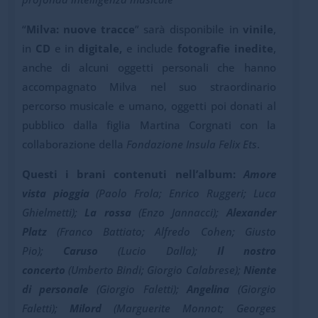
“
Milva: nuove tracce
” sarà disponibile in
vinile
,
in
CD
e in
digitale,
e include
fotografie inedite
,
anche di alcuni oggetti personali che hanno
accompagnato Milva nel suo straordinario
percorso musicale e umano, oggetti poi donati al
pubblico dalla figlia Martina Corgnati con la
collaborazione della
Fondazione Insula Felix Ets
.
Questi i brani contenuti nell’album:
Amore
vista pioggia
(Paolo Frola; Enrico Ruggeri; Luca
Ghielmetti);
La rossa
(Enzo Jannacci);
Alexander
Platz
(Franco Battiato; Alfredo Cohen; Giusto
Pio);
Caruso
(Lucio Dalla);
Il nostro
concerto
(Umberto Bindi; Giorgio Calabrese);
Niente
di personale
(Giorgio Faletti);
Angelina
(Giorgio
Faletti);
Milord
(Marguerite Monnot; Georges