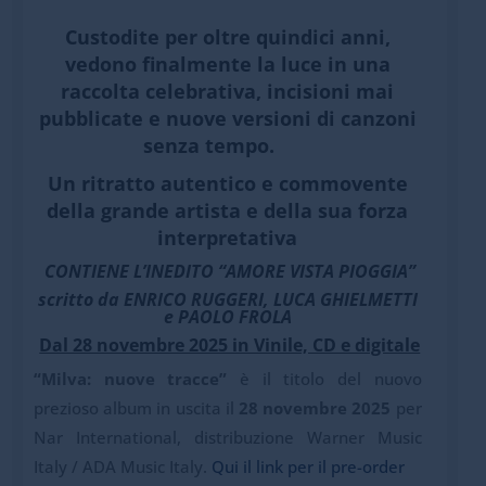
Custodite per oltre quindici anni,
vedono finalmente la luce
in una
raccolta celebrativa, incisioni mai
pubblicate e nuove versioni di canzoni
senza tempo.
Un ritratto autentico e commovente
della grande artista e della sua forza
interpretativa
CONTIENE L’INEDITO “
AMORE VISTA PIOGGIA
”
scritto da
ENRICO RUGGERI,
LUCA GHIELMETTI
e PAOLO FROLA
Dal 28 novembre 2025 in Vinile, CD e digitale
“Milva: nuove tracce”
è il titolo del nuovo
prezioso album in uscita il
28 novembre 2025
per
Nar International, distribuzione Warner Music
Italy / ADA Music Italy.
Qui il link per il pre-order