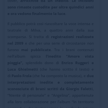
cover,
arricchite da un inedito
.
Le incisioni
sono rimaste custodite per oltre quindici anni
e ora vedono finalmente la luce
.
Il pubblico potrà così riascoltare la voce intensa e
teatrale di Milva, a quattro anni dalla sua
scomparsa. Si tratta di
registrazioni realizzate
nel 2009
e che per una serie di circostanze non
furono
mai pubblicate
. Tra i brani contenuti
nell’album spicca
l’inedito “Amore vista
pioggia”,
splendido dono di
Enrico Ruggeri e
Luca Ghielmetti
(che hanno scritto il testo) e
di
Paolo Frola
(che ha composto la musica),
e
due
interpretazioni inedite e completamente
sconosciute di brani scritti da Giorgio Faletti
,
“Niente di personale” e “Angelina”, appartenute
alla loro collaborazione per l’album “In territorio