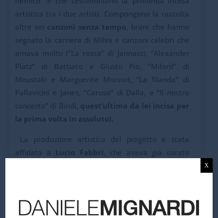
nemico” e che testimoniano la profonda intesa
artistica tra i due artisti. Compongono la raccolta
altre sei
canzoni senza tempo
, brani che hanno
segnato la carriera di Milva e canzoni celebri che
amava molto (“La rossa” di Jannacci, “Alexander
Platz” di Battiato e Giusto Pio, “Milord” di
Moustaki e Marguerite Monnot, “La filanda” di
Pallavicini e Janes, “Caruso” di Dalla, e “Il nostro
concerto” di Bindi,
quest’ultima da lei incisa per
la prima volta in assoluto).
La produzione artistica del progetto è stata
affidata a
Lucio Fabbri
, che aveva già curato
arrangiamenti, registrazioni e direzione musicale
X
delle sessioni originali. Fabbri ha ricostruito,
rielaborato e arricchito gli arrangiamenti,
intervenendo con sensibilità e rispetto per