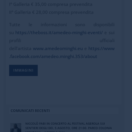
I° Galleria € 35,00 compresa prevendita
II° Galleria € 28,00 compresa prevendita
Tutte le informazioni sono disponibili
su
https://theboss.it/amedeo-
minghi-eventi/
e sui
profili ufficiali
dell’artista
www.amedeominghi.eu
e
https://www
.facebook.com/
amedeo.minghi.353/about
IMMAGINI
COMUNICATI RECENTI
NICCOLÒ FABI IN CONCERTO AL FESTIVAL AGEROLA SUI
SENTIERI DEGLI DEI. 5 AGOSTO, ORE 21:00. PARCO COLONIA