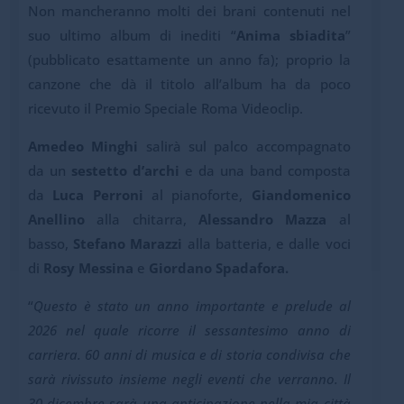
Non mancheranno molti dei brani contenuti nel
suo ultimo album di inediti “
Anima sbiadita
”
(pubblicato esattamente un anno fa); proprio la
canzone che dà il titolo all’album ha da poco
ricevuto il Premio Speciale Roma Videoclip.
Amedeo
Minghi
salirà sul palco accompagnato
da un
sestetto
d’archi
e
da una band composta
da
Luca Perroni
al pianoforte,
Giandomenico
Anellino
alla chitarra,
Alessandro Mazza
al
basso,
Stefano Marazzi
alla batteria, e dalle voci
di
Rosy Messina
e
Giordano Spadafora.
“
Questo è stato un anno importante e prelude al
2026 nel quale ricorre il sessantesimo anno di
carriera. 60 anni di musica e di storia condivisa che
sarà rivissuto insieme negli eventi che verranno. Il
30 dicembre sarà una anticipazione nella mia città