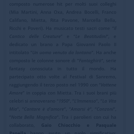
composto numerose hit per molti suoi colleghi
(Mia Martini, Anna Oxa, Andrea Bocelli, Franco
Califano, Mietta, Rita Pavone, Marcella Bella,
Ricchi e Poveri). Ha musicato testi sacri come “
Il
Cantico delle Creature
” e “
Le Beatitudini
“, e
dedicato un brano a Papa Giovanni Paolo II
intitolato “
Un uomo venuto da lontano
“. Ha anche
composto le colonne sonore di “
Fantaghirò
“, serie
fantasy conosciuta in tutto il mondo. Ha
partecipato otto volte al Festival di Sanremo,
raggiungendo il terzo posto nel 1990 con “
Vattene
Amore
” in coppia con Mietta. Tra i suoi brani più
celebri si annoverano “
1950
“, “
L’Immenso
“, “
La Vita
Mia
“, “
Cantare è d’amore
“, “
Amarsi è
“, “
Canzoni
“,
“
Notte Bella Magnifica
“. Tra i parolieri con cui ha
collaborato,
Gaio Chiocchio
e
Pasquale
Panella
hanno avuto un ruolo significativo: