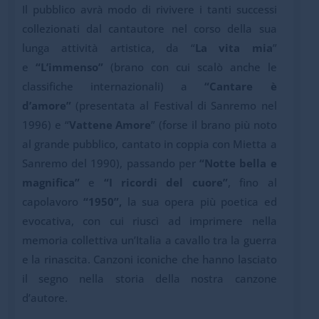
Il pubblico avrà modo di rivivere i tanti successi
collezionati dal cantautore nel corso della sua
lunga attività artistica, da “
La vita mia
”
e
“L’immenso”
(brano con cui scalò anche le
classifiche internazionali) a
“Cantare è
d’amore”
(presentata al Festival di Sanremo nel
1996) e “
Vattene Amore
” (forse il brano più noto
al grande pubblico, cantato in coppia con Mietta a
Sanremo del 1990), passando per
“Notte bella e
magnifica”
e
“I ricordi del cuore”
, fino al
capolavoro
“1950”,
la sua opera più poetica ed
evocativa, con cui riuscì ad imprimere nella
memoria collettiva un’Italia a cavallo tra la guerra
e la rinascita. Canzoni iconiche che hanno lasciato
il segno nella storia della nostra canzone
d’autore.