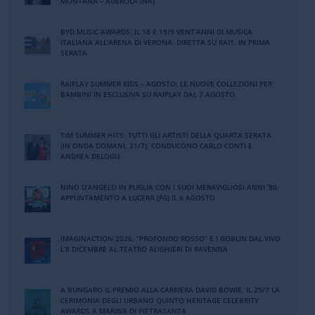
MONTANA – AGEROLA (NA)
BYD MUSIC AWARDS: IL 18 E 19/9 VENT’ANNI DI MUSICA
ITALIANA ALL’ARENA DI VERONA. DIRETTA SU RAI1, IN PRIMA
SERATA
RAIPLAY SUMMER KIDS – AGOSTO: LE NUOVE COLLEZIONI PER
BAMBINI IN ESCLUSIVA SU RAIPLAY DAL 7 AGOSTO
TIM SUMMER HITS: TUTTI GLI ARTISTI DELLA QUARTA SERATA
(IN ONDA DOMANI, 31/7). CONDUCONO CARLO CONTI E
ANDREA DELOGU
NINO DʼANGELO IN PUGLIA CON I SUOI MERAVIGLIOSI ANNI ʼ80.
APPUNTAMENTO A LUCERA (FG) IL 6 AGOSTO
IMAGINACTION 2026, “PROFONDO ROSSO” E I GOBLIN DAL VIVO
L’8 DICEMBRE AL TEATRO ALIGHIERI DI RAVENNA
A BUNGARO IL PREMIO ALLA CARRIERA DAVID BOWIE. IL 29/7 LA
CERIMONIA DEGLI URBANO QUINTO HERITAGE CELEBRITY
AWARDS A MARINA DI PIETRASANTA