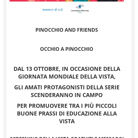
P
I
N
O
C
C
H
I
O AND
FRIENDS
OCCHIO
A P
I
N
O
C
C
H
I
O
DAL 13 OTTOBRE, IN OCCASIONE DELLA
GIORNATA MONDIALE DELLA VISTA,
GLI AMATI PROTAGONISTI DELLA SERIE
SCENDERANNO IN CAMPO
PER PROMUOVERE TRA I PI
Ù
PICCOLI
BUONE PRASSI DI EDUCAZIONE ALLA
VISTA