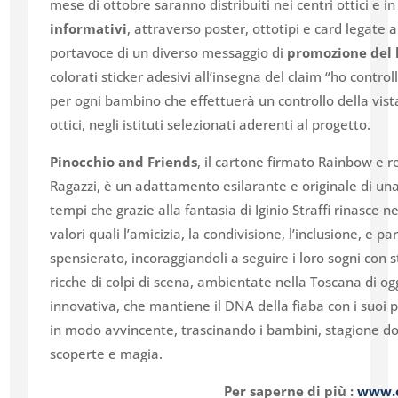
mese di ottobre saranno distribuiti nei centri ottici e in 3
informativi
, attraverso poster, ottotipi e card legate 
portavoce di un diverso messaggio di
promozione del 
colorati sticker adesivi all’insegna del claim “ho control
per ogni bambino che effettuerà un controllo della vist
ottici, negli istituti selezionati aderenti al progetto.
Pinocchio and Friends
, il cartone firmato Rainbow e r
Ragazzi, è un adattamento esilarante e originale di una 
tempi che grazie alla fantasia di Iginio Straffi rinasce ne
valori quali l’amicizia, la condivisione, l’inclusione, e p
spensierato, incoraggiandoli a seguire i loro sogni con 
ricche di colpi di scena, ambientate nella Toscana di oggi
innovativa, che mantiene il DNA della fiaba con i suoi p
in modo avvincente, trascinando i bambini, stagione do
scoperte e magia.
Per saperne di più :
www.c