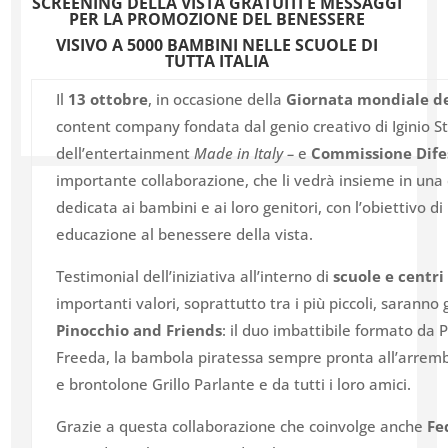
SCREENING DELLA VISTA GRATUITI E MESSAGGI
PER LA PROMOZIONE DEL BENESSERE
VISIVO
A 5000 BAMBINI NELLE SCUOLE DI
TUTTA ITALIA
Il
13 ottobre
, in occasione della
Giornata mondiale de
content company fondata dal genio creativo di Iginio Stra
dell’entertainment
Made in Italy –
e
Commissione Dife
importante collaborazione, che li vedrà insieme in una
dedicata ai bambini e ai loro genitori, con l’obiettivo 
educazione al benessere della vista.
Testimonial dell’iniziativa all’interno di
scuole e centri 
importanti valori, soprattutto tra i più piccoli, saranno
Pinocchio and Friends
: il duo imbattibile formato da 
Freeda, la bambola piratessa sempre pronta all’arrem
e brontolone Grillo Parlante e da tutti i loro amici.
Grazie a questa collaborazione che coinvolge anche
Fe