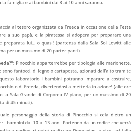
ta la famiglia e ai bambini dai 3 ai 10 anni saranno:
accia al tesoro organizzata da Freeda in occasione della Fest
are a suo papà, e la piratessa si adopera per preparare un
e preparata lui… o quasi! (partenza dalla Sala Sol Lewitt all
a ma per un massimo di 20 partecipanti).
eeda?”:
Pinocchio apparterrebbe per tipologia alle marionette
 sono fantocci, di legno o cartapesta, azionati dall’alto tramit
In questo laboratorio i bambini potranno imparare a costruire
nocchio o di Freeda, divertendosi a metterla in azione! (alle or
sso la Sala Grande di Corporea IV piano, per un massimo di 2
ta di 45 minuti).
uale personaggio della storia di Pinocchio si cela dietro u
er i bambini dai 10 ai 13 anni. Partendo da un codice che verr
zette e perline, si potrà realizzare l’immagine in pixel art (all