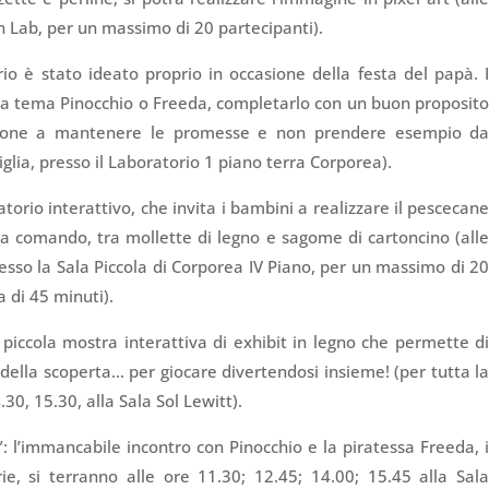
n Lab, per un massimo di 20 partecipanti).
io è stato ideato proprio in occasione della festa del papà. 
 a tema Pinocchio o Freeda, completarlo con un buon proposit
nzione a mantenere le promesse e non prendere esempio d
glia, presso il Laboratorio 1 piano terra Corporea).
torio interattivo, che invita i bambini a realizzare il pescecan
 a comando, tra mollette di legno e sagome di cartoncino (all
resso la Sala Piccola di Corporea IV Piano, per un massimo di 2
a di 45 minuti).
piccola mostra interattiva di exhibit in legno che permette d
 della scoperta… per giocare divertendosi insieme! (per tutta l
.30, 15.30, alla Sala Sol Lewitt).
”: l’immancabile incontro con Pinocchio e la piratessa Freeda, 
ie, si terranno alle ore 11.30; 12.45; 14.00; 15.45 alla Sal