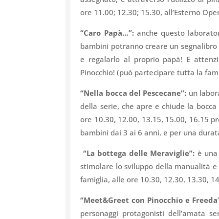
ore 11.00; 12.30; 15.30, all’Esterno Ope
“Caro Papà…”:
anche questo laborator
bambini potranno creare un segnalibro
e regalarlo al proprio papà! E atte
Pinocchio! (può partecipare tutta la fami
“Nella bocca del Pescecane”:
un labora
della serie, che apre e chiude la bocca
ore 10.30, 12.00, 13.15, 15.00, 16.15 p
bambini dai 3 ai 6 anni, e per una durat
“La bottega delle Meraviglie”:
è una 
stimolare lo sviluppo della manualità e
famiglia, alle ore 10.30, 12.30, 13.30, 14
“Meet&Greet con Pinocchio e Freeda
personaggi protagonisti dell’amata ser