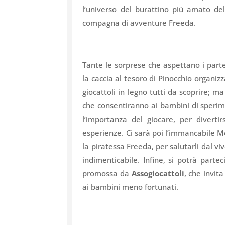
l’universo del burattino più amato de
compagna di avventure Freeda.
Tante le sorprese che aspettano i parte
la caccia al tesoro di Pinocchio organiz
giocattoli in legno tutti da scoprire; m
che consentiranno ai bambini di sperime
l’importanza del giocare, per diverti
esperienze. Ci sarà poi l’immancabile M
la piratessa Freeda, per salutarli dal v
indimenticabile. Infine, si potrà partec
promossa da
Assogiocattoli
, che invit
ai bambini meno fortunati.