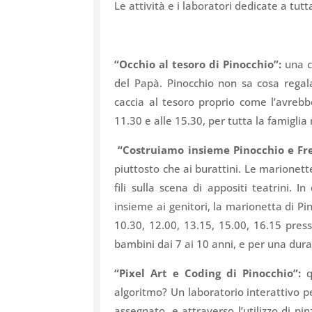
Le attività e i laboratori dedicate a tut
“Occhio al tesoro di Pinocchio”:
una c
del Papà. Pinocchio non sa cosa regal
caccia al tesoro proprio come l’avrebb
11.30 e alle 15.30, per tutta la famigli
“Costruiamo insieme Pinocchio e Fr
piuttosto che ai burattini. Le marionette
fili sulla scena di appositi teatrini. 
insieme ai genitori, la marionetta di Pi
10.30, 12.00, 13.15, 15.00, 16.15 pre
bambini dai 7 ai 10 anni, e per una dura
“Pixel Art e Coding di Pinocchio”:
q
algoritmo? Un laboratorio interattivo p
assegnato, e attraverso l’utilizzo di pin