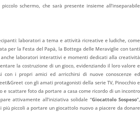
l piccolo schermo, che sarà presente insieme all’inseparabil
cipanti: laboratori a tema e attività ricreative e ludiche, com
zata per la Festa del Papà, la Bottega delle Meraviglie con tant
a anche laboratori interattivi e momenti dedicati alla creativit
ntare la costruzione di un gioco, evidenziando il loro valore 
rsi con i propri amici ed arricchirsi di nuove conoscenze e
eet&Greet con gli amati protagonisti della serie TV, Pinocchio 
ivo e scattare foto da portare a casa come ricordo di un incontr
ipare attivamente all’iniziativa solidale “
Giocattolo Sospeso
”
a i più piccoli a portare un giocattolo nuovo a piacere da donar