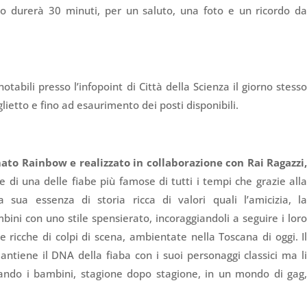
ro durerà 30 minuti, per un saluto, una foto e un ricordo d
notabili presso l’infopoint di Città della Scienza il giorno stess
glietto e fino ad esaurimento dei posti disponibili.
mato Rainbow e realizzato in collaborazione con Rai Ragazzi
 di una delle fiabe più famose di tutti i tempi che grazie all
la sua essenza di storia ricca di valori quali l’amicizia, l
mbini con uno stile spensierato, incoraggiandoli a seguire i lor
e ricche di colpi di scena, ambientate nella Toscana di oggi. I
antiene il DNA della fiaba con i suoi personaggi classici ma l
ando i bambini, stagione dopo stagione, in un mondo di gag