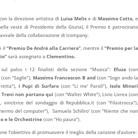
on la direzione artistica di
Luisa Melis
e di
Massimo Cotto
, 
ella veste di Presidente della Giuria), il Premio è patrocinat
 avvale della collaborazione di Icompany.
 il
“Premio De André alla Carriera”
, mentre il
“Premio per l
zio”
sarà assegnato a
Clementino.
 sul palco i 12 finalisti della sezione “Musica”:
Efuza
(co
a
(con “Saglie”),
Massimo Francescon B and
(con “Sogn ando l
retta”),
I Pupi di Surfaro
(con “Li me’ Paroli”),
Isole Minor
I Treni non portano qui
(con “Walter White”), Livio Livrea (co
a
, vincitrice del sondaggio di Repubblica.it (con “Filastrocca”)
schermo del computer”), Samuela Schiliro’ (con “Niente che no
to e le Orchestrine
(con “Ho paura”).
pone l’obiettivo di promuovere il meglio della canzone d’autore