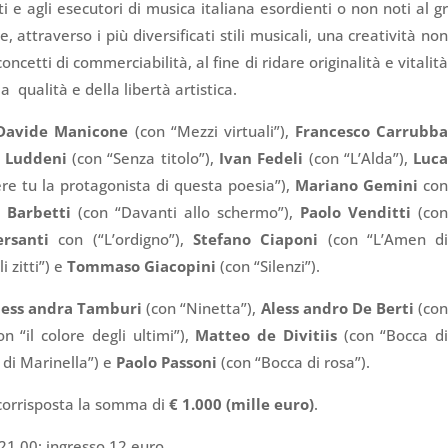
eti e agli esecutori di musica italiana esordienti o non noti al g
, attraverso i più diversificati stili musicali, una creatività no
oncetti di commerciabilità, al fine di ridare originalità e vitalit
a qualità e della libertà artistica.
Davide Manicone
(con “Mezzi virtuali”),
Francesco Carrubb
 Luddeni
(con “Senza titolo”),
Ivan Fedeli
(con “L’Alda”),
Luc
re tu la protagonista di questa poesia”),
Mariano Gemini
co
 Barbetti
(con “Davanti allo schermo”),
Paolo Venditti
(co
ersanti
con (“L’ordigno”),
Stefano Ciaponi
(con “L’Amen d
i zitti”) e
Tommaso Giacopini
(con “Silenzi”).
less andra Tamburi
(con “Ninetta”),
Aless andro De Berti
(co
n “il colore degli ultimi”),
Matteo de Divitiis
(con “Bocca d
di Marinella”) e
Paolo Passoni
(con “Bocca di rosa”).
 corrisposta la somma di
€ 1.000 (mille euro)
.
21.00: ingresso 12 euro.