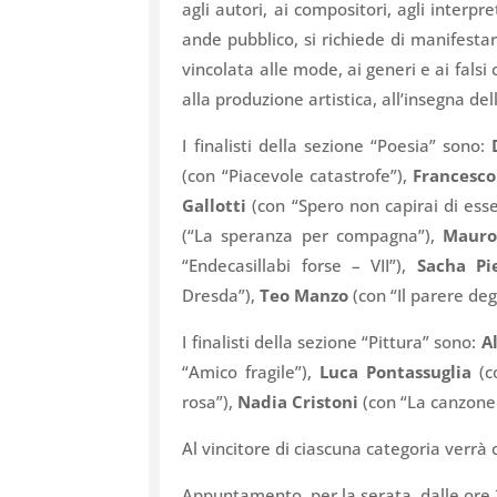
agli autori, ai compositori, agli interpr
ande pubblico, si richiede di manifestare
vincolata alle mode, ai generi e ai falsi c
alla produzione artistica, all’insegna dell
I finalisti della sezione “Poesia” sono:
(con “Piacevole catastrofe”),
Francesco
Gallotti
(con “Spero non capirai di esse
(“La speranza per compagna”),
Mauro
“Endecasillabi forse – VII”),
Sacha Pi
Dresda”),
Teo Manzo
(con “Il parere degl
I finalisti della sezione “Pittura” sono:
A
“Amico fragile”),
Luca Pontassuglia
(co
rosa”),
Nadia Cristoni
(con “La canzone 
Al vincitore di ciascuna categoria verrà
Appuntamento, per la serata, dalle ore 