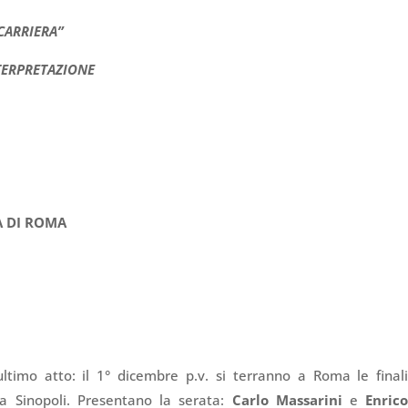
CARRIERA”
TERPRETAZIONE
A DI ROMA
ultimo atto: il 1° dicembre p.v. si terranno a Roma le final
la Sinopoli. Presentano la serata:
Carlo Massarini
e
Enric