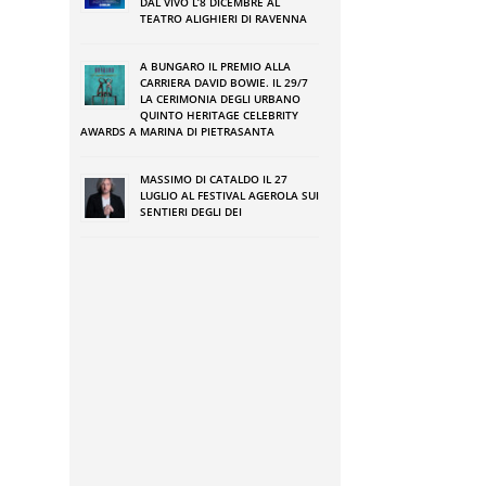
DAL VIVO L’8 DICEMBRE AL
TEATRO ALIGHIERI DI RAVENNA
e
A BUNGARO IL PREMIO ALLA
CARRIERA DAVID BOWIE. IL 29/7
o
LA CERIMONIA DEGLI URBANO
QUINTO HERITAGE CELEBRITY
AWARDS A MARINA DI PIETRASANTA
a
MASSIMO DI CATALDO IL 27
LUGLIO AL FESTIVAL AGEROLA SUI
SENTIERI DEGLI DEI
n
a
i
n
,
n
: