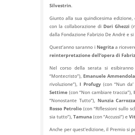
Silvestrin
.
Giunto alla sua quindicesima edizione, c
con la collaborazione di
Dori Ghezzi
(n
dalla Fondazione Fabrizio De André e si
Quest’anno saranno i
Negrita
a ricevere
reinterpretazione dell’opera di Fabri
Nel corso della serata si esibiranno
“Montecristo”),
Emanuele Ammendol
rivoluzione”),
I Profugy
(con “Nun da’ 
Settime
(con “Non cambiare traccia”),
“Nonostante Tutto”),
Nunzia Carrozz
Rosso Petrolio
(con “Riflessioni sullo 
sia tutto”),
Tamuna
(con “Accussì”) e
Vi
Anche per quest’edizione, il Premio si 