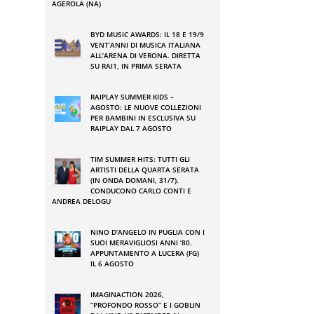
AGEROLA (NA)
BYD MUSIC AWARDS: IL 18 E 19/9
VENT’ANNI DI MUSICA ITALIANA
ALL’ARENA DI VERONA. DIRETTA
SU RAI1, IN PRIMA SERATA
RAIPLAY SUMMER KIDS –
AGOSTO: LE NUOVE COLLEZIONI
PER BAMBINI IN ESCLUSIVA SU
RAIPLAY DAL 7 AGOSTO
TIM SUMMER HITS: TUTTI GLI
ARTISTI DELLA QUARTA SERATA
(IN ONDA DOMANI, 31/7).
CONDUCONO CARLO CONTI E
ANDREA DELOGU
NINO DʼANGELO IN PUGLIA CON I
SUOI MERAVIGLIOSI ANNI ʼ80.
APPUNTAMENTO A LUCERA (FG)
IL 6 AGOSTO
i
IMAGINACTION 2026,
“PROFONDO ROSSO” E I GOBLIN
o