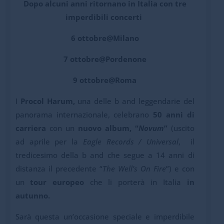
Dopo alcuni anni ritornano in Italia con tre
imperdibili concerti
6 ottobre@Milano
7 ottobre@Pordenone
9 ottobre@Roma
I
Procol Harum,
una delle b and leggendarie del
panorama internazionale, celebrano
50 anni di
carriera
con un
nuovo album, “
Novum
”
(uscito
ad aprile per la
Eagle Records / Universal
, il
tredicesimo della b and che segue a 14 anni di
distanza il precedente “
The Well’s On Fire
”) e con
un
tour europeo
che li porterà in Italia
in
autunno.
Sarà questa un’occasione speciale e imperdibile