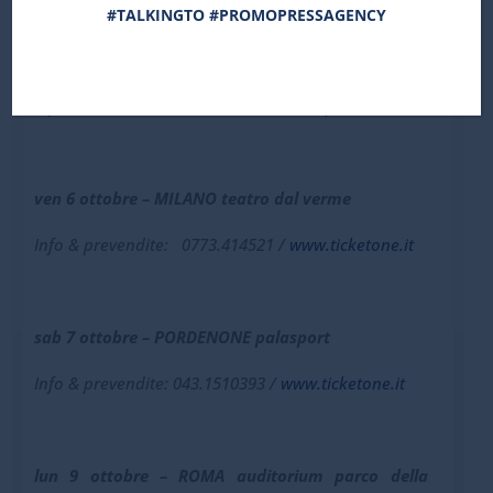
#TALKINGTO #PROMOPRESSAGENCY
50TH ANNIVERSARY “NOVUM” TOUR 2017
Info tour italiano:
www.musicalbox2-0promotion.it
ven 6 ottobre – MILANO teatro dal verme
Info & prevendite:
0773.414521 /
www.ticketone.it
sab 7 ottobre – PORDENONE palasport
Info & prevendite:
043.1510393 /
www.ticketone.it
lun 9 ottobre – ROMA auditorium parco della