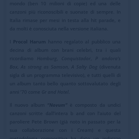
mondo (ben 10 milioni di copie) ed una delle
canzoni più riconoscibili e suonate di sempre. In
Italia rimase per mesi in testa alla hit parade, e
da molti è conosciuta nella versione italiana.
I
Procol Harum
hanno regalato al pubblico una
decina di album con brani celebri, tra i quali
ricordiamo
Homburg
,
Conquistador
,
P andora’s
Box
,
As strong as Samson,
A Salty Dog
(divenuta
sigla di un programma televisivo), e tutti quelli di
un album tanto bello quanto sottovalutato degli
anni ’70 come
Gr and Hotel
.
Il nuovo album
“Novum”
è composto da undici
canzoni scritte dall’intera b and con l’aiuto del
paroliere Pete Brown (già noto in passato per la
sua collaborazione con i Cream) e questa
metodologia compositiva ha dato un indirizzo