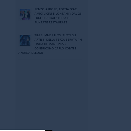
RENZO ARBORE, TORNA “CARI
AMICI VICINI E LONTANI”: DAL 26
LUGLIO SU RAI STORIA LE
PUNTATE RESTAURATE
TIM SUMMER HITS: TUTTI GLI
ARTISTI DELLA TERZA SERATA (IN
ONDA DOMANI, 24/7).
CONDUCONO CARLO CONTI E
ANDREA DELOGU