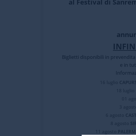
al Festival di Sanre
annun
INFIN
Biglietti disponibili in prevendit
e in tu
Informaz
16 luglio
CAPURS
18 luglio
01 ago
3 agost
6 agosto
CAST
8 agosto
SI
11 agosto
PALER