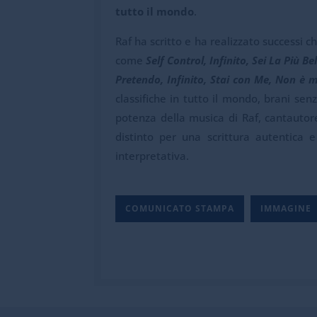
tutto il mondo
.
Raf ha scritto e ha realizzato successi 
come
Self Control, Infinito, Sei La Più B
Pretendo, Infinito, Stai con Me, Non è 
classifiche in tutto il mondo, brani se
potenza della musica di Raf, cantautor
distinto per una scrittura autentica 
interpretativa.
COMUNICATO STAMPA
IMMAGINE