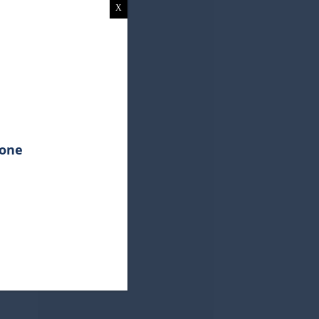
X
ione