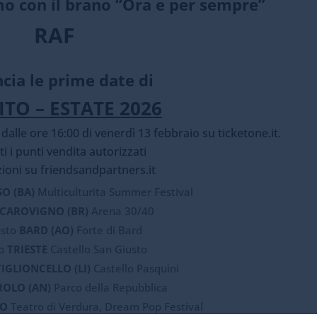
mo con il brano “Ora e per sempre”
RAF
cia le prime date di
ITO – ESTATE 2026
a dalle ore 16:00 di venerdì 13 febbraio su
ticketone.it
.
tti i punti vendita autorizzati
ioni su
friendsandpartners.it
O (BA)
Multiculturita Summer Festival
CAROVIGNO (BR)
Arena 30/40
sto
BARD (AO)
Forte di Bard
o
TRIESTE
Castello San Giusto
IGLIONCELLO (LI)
Castello Pasquini
ROLO (AN)
Parco della Repubblica
MO
Teatro di Verdura, Dream Pop Festival