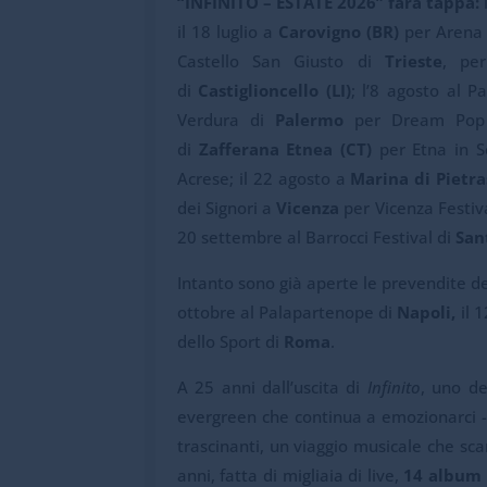
“INFINITO – ESTATE 2026” farà tappa:
il 18 luglio a
Carovigno (BR)
per Arena 
Castello San Giusto di
Trieste
, per
di
Castiglioncello (LI)
; l’8 agosto al P
Verdura di
Palermo
per Dream Pop Fe
di
Zafferana Etnea (CT)
per Etna in S
Acrese; il 22 agosto a
Marina di Pietr
dei Signori a
Vicenza
per Vicenza Festiva
20 settembre al Barrocci Festival di
San
Intanto sono già aperte le prevendite de
ottobre al Palapartenope di
Napoli,
il 
dello Sport di
Roma
.
A 25 anni dall’uscita di
Infinito
, uno de
evergreen che continua a emozionarci -, 
trascinanti, un viaggio musicale che sca
anni, fatta di migliaia di live,
14 album