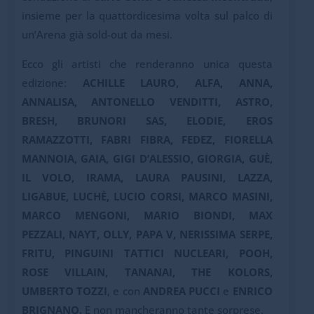
insieme per la quattordicesima volta sul palco di
un’Arena già sold-out da mesi.
Ecco gli artisti che renderanno unica questa
edizione:
ACHILLE LAURO, ALFA, ANNA,
ANNALISA, ANTONELLO VENDITTI, ASTRO,
BRESH, BRUNORI SAS, ELODIE, EROS
RAMAZZOTTI, FABRI FIBRA, FEDEZ, FIORELLA
MANNOIA, GAIA, GIGI D’ALESSIO, GIORGIA, GUÈ,
IL VOLO, IRAMA, LAURA PAUSINI, LAZZA,
LIGABUE, LUCHÈ, LUCIO CORSI, MARCO MASINI,
MARCO MENGONI, MARIO BIONDI, MAX
PEZZALI, NAYT, OLLY, PAPA V, NERISSIMA SERPE,
FRITU, PINGUINI TATTICI NUCLEARI, POOH,
ROSE VILLAIN, TANANAI, THE KOLORS,
UMBERTO TOZZI
, e con
ANDREA PUCCI
e
ENRICO
BRIGNANO.
E non mancheranno tante sorprese.