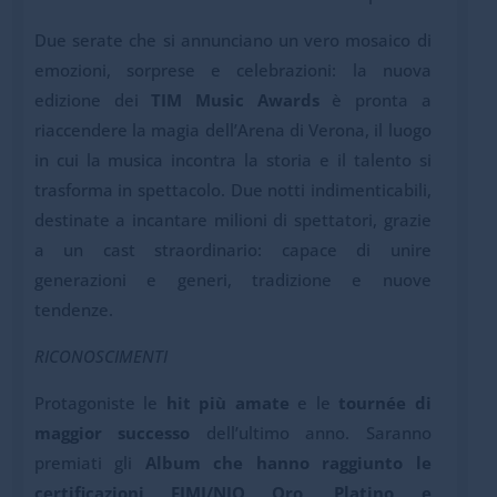
Due serate che si annunciano un vero mosaico di
emozioni, sorprese e celebrazioni: la nuova
edizione dei
TIM Music Awards
è pronta a
riaccendere la magia dell’Arena di Verona, il luogo
in cui la musica incontra la storia e il talento si
trasforma in spettacolo. Due notti indimenticabili,
destinate a incantare milioni di spettatori, grazie
a un cast straordinario: capace di unire
generazioni e generi, tradizione e nuove
tendenze.
RICONOSCIMENTI
Protagoniste le
hit più amate
e le
tournée di
maggior successo
dell’ultimo anno. Saranno
premiati gli
Album che hanno raggiunto le
certificazioni FIMI/NIQ Oro, Platino e