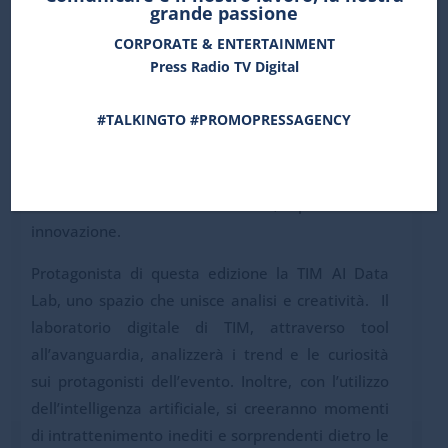
grande passione
a
Citroën
e
Cantine Maschio
, attraverso un
CORPORATE & ENTERTAINMENT
percorso crossmediale studiato ad hoc che
Press Radio TV Digital
abbraccia tutti i mezzi – tv, radio, digital, social e
territorio.
#TALKINGTO #PROMOPRESSAGENCY
Per il quarto anno consecutivo
TIM
è title sponsor
dei TIM Music Awards, lo show che accende
l’Arena di Verona con musica, spettacolo e
innovazione.
Protagonista di questa edizione la TIM AI Data
Lab, uno spazio che unisce analisi e creatività. Il
laboratorio digitale di TIM, attraverso tool
all’avanguardia, analizzerà i trend e le curiosità
sui protagonisti dell’evento. Inoltre, con l’utilizzo
dell’intelligenza artificiale, si creeranno momenti
di intrattenimento inediti e sorprendenti dietro le