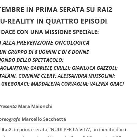
TEMBRE IN PRIMA SERATA SU RAI2
U-REALITY
IN QUATTRO EPISODI
DACE CON UNA MISSIONE SPECIALE:
TI ALLA PREVENZIONE ONCOLOGICA
UN GRUPPO DI 6 UOMINI E DI 6 DONNE
MONDO DELLO SPETTACOLO:
OLANTONI; GABRIELE CIRILLI; GIANLUCA GAZZOLI;
TALANI. CORINNE CLERY; ALESSANDRA MUSSOLINI;
A GREGORACI; MADDALENA CORVAGLIA; VALERIA GRACI
Presenta
Mara Maionchi
coreografo
Marcello Sacchetta
u
Rai2
, in prima serata, ‘NUDI PER LA VITA’, un inedito docu-