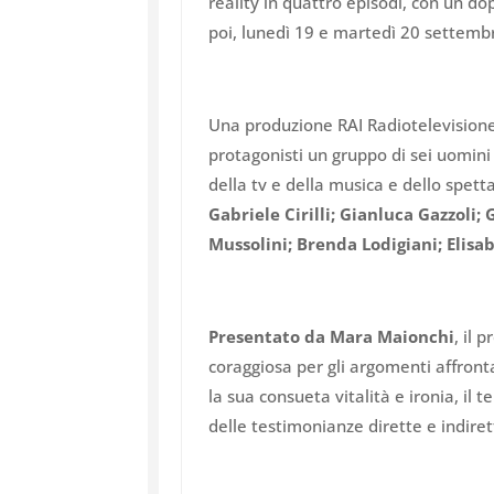
reality in quattro episodi, con un 
poi, lunedì 19 e martedì 20 settembr
Una produzione RAI Radiotelevision
protagonisti un gruppo di sei uomin
della tv e della musica e dello spett
Gabriele Cirilli; Gianluca Gazzoli;
Mussolini; Brenda Lodigiani; Elisa
Presentato da Mara Maionchi
, il
coraggiosa per gli argomenti affronta
la sua consueta vitalità e ironia, il
delle testimonianze dirette e indiret