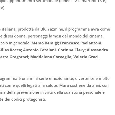
doppio appuntamento settimanale (lunedì 12 e martedì 13 e,
e).
e italiana, prodotta da Blu Yazmine, il programma avrà come
i e di sei donne, personaggi famosi del mondo del cinema,
acolo in generale:
Memo Remigi; Francesco Paolantoni;
 Gilles Rocca; Antonio Catalani. Corinne Clery; Alessandra
betta Gregoraci; Maddalena Corvaglia; Valeria Graci.
 programma è una mini-serie emozionante, divertente e molto
ti come quelli legati alla salute: Mara sostiene da anni, con
 tema della prevenzione in virtù della sua storia personale e
te dei dodici protagonisti.