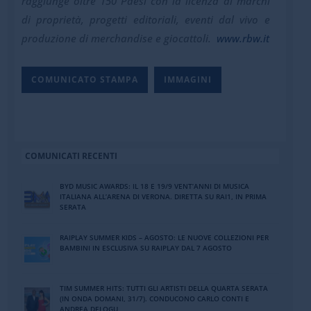
raggiunge oltre 150 Paesi con la licenza di marchi
di proprietà, progetti editoriali, eventi dal vivo e
produzione di merchandise e giocattoli.
www.rbw.it
COMUNICATO STAMPA
IMMAGINI
COMUNICATI RECENTI
BYD MUSIC AWARDS: IL 18 E 19/9 VENT’ANNI DI MUSICA
ITALIANA ALL’ARENA DI VERONA. DIRETTA SU RAI1, IN PRIMA
SERATA
RAIPLAY SUMMER KIDS – AGOSTO: LE NUOVE COLLEZIONI PER
BAMBINI IN ESCLUSIVA SU RAIPLAY DAL 7 AGOSTO
TIM SUMMER HITS: TUTTI GLI ARTISTI DELLA QUARTA SERATA
(IN ONDA DOMANI, 31/7). CONDUCONO CARLO CONTI E
ANDREA DELOGU