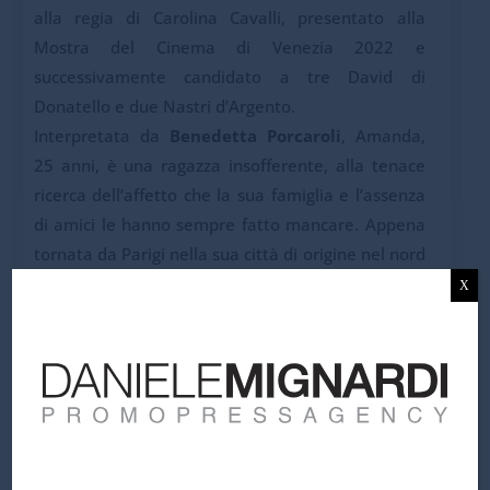
alla regia di Carolina Cavalli, presentato alla
Mostra del Cinema di Venezia 2022 e
successivamente candidato a tre David di
Donatello e due Nastri d’Argento.
Interpretata da
Benedetta Porcaroli
, Amanda,
25 anni, è una ragazza insofferente, alla tenace
ricerca dell’affetto che la sua famiglia e l’assenza
di amici le hanno sempre fatto mancare. Appena
tornata da Parigi nella sua città di origine nel nord
Italia, la ragazza si sente più sola e strana che
X
mai. Un giorno però Amanda scopre che la sua
vita non è sempre stata senza affetto e senza
rapporti: da piccola aveva un’amica, Rebecca
(
Galatéa Bellugi
). Da quel momento questa
giovane outsider trova un nuovo obiettivo:
ricostruire un rapporto con Rebecca e convincerla
che sono ancora migliori amiche. Nei suoi