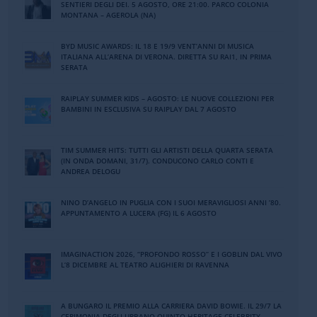
SENTIERI DEGLI DEI. 5 AGOSTO, ORE 21:00. PARCO COLONIA
MONTANA – AGEROLA (NA)
BYD MUSIC AWARDS: IL 18 E 19/9 VENT’ANNI DI MUSICA
ITALIANA ALL’ARENA DI VERONA. DIRETTA SU RAI1, IN PRIMA
SERATA
RAIPLAY SUMMER KIDS – AGOSTO: LE NUOVE COLLEZIONI PER
BAMBINI IN ESCLUSIVA SU RAIPLAY DAL 7 AGOSTO
TIM SUMMER HITS: TUTTI GLI ARTISTI DELLA QUARTA SERATA
(IN ONDA DOMANI, 31/7). CONDUCONO CARLO CONTI E
ANDREA DELOGU
NINO DʼANGELO IN PUGLIA CON I SUOI MERAVIGLIOSI ANNI ʼ80.
APPUNTAMENTO A LUCERA (FG) IL 6 AGOSTO
IMAGINACTION 2026, “PROFONDO ROSSO” E I GOBLIN DAL VIVO
L’8 DICEMBRE AL TEATRO ALIGHIERI DI RAVENNA
A BUNGARO IL PREMIO ALLA CARRIERA DAVID BOWIE. IL 29/7 LA
CERIMONIA DEGLI URBANO QUINTO HERITAGE CELEBRITY