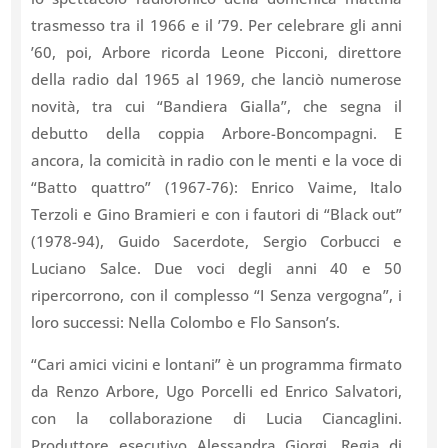
trasmesso tra il 1966 e il ’79. Per celebrare gli anni
’60, poi, Arbore ricorda Leone Picconi, direttore
della radio dal 1965 al 1969, che lanciò numerose
novità, tra cui “Bandiera Gialla”, che segna il
debutto della coppia Arbore-Boncompagni. E
ancora, la comicità in radio con le menti e la voce di
“Batto quattro” (1967-76): Enrico Vaime, Italo
Terzoli e Gino Bramieri e con i fautori di “Black out”
(1978-94), Guido Sacerdote, Sergio Corbucci e
Luciano Salce. Due voci degli anni 40 e 50
ripercorrono, con il complesso “I Senza vergogna”, i
loro successi: Nella Colombo e Flo Sanson’s.
“Cari amici vicini e lontani” è un programma firmato
da Renzo Arbore, Ugo Porcelli ed Enrico Salvatori,
con la collaborazione di Lucia Ciancaglini.
Produttore esecutivo Alessandra Giorgi. Regia di