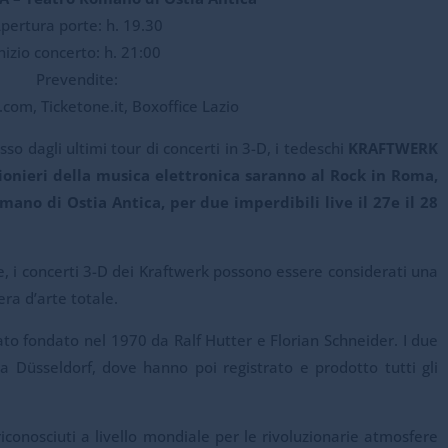
pertura porte: h. 19.30
nizio concerto: h. 21:00
Prevendite:
com, Ticketone.it, Boxoffice Lazio
sso dagli ultimi tour di concerti in 3-D, i tedeschi
KRAFTWERK
pionieri della musica elettronica saranno al Rock in Roma,
ano di Ostia Antica, per due imperdibili live il 27e il 28
 i concerti 3-D dei Kraftwerk possono essere considerati una
ra d’arte totale.
ato fondato nel 1970 da Ralf Hutter e Florian Schneider. I due
a Düsseldorf, dove hanno poi registrato e prodotto tutti gli
iconosciuti a livello mondiale per le rivoluzionarie atmosfere