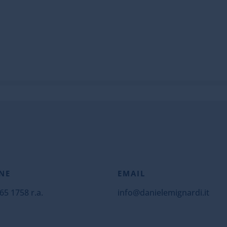
NE
EMAIL
65 1758 r.a.
info@danielemignardi.it