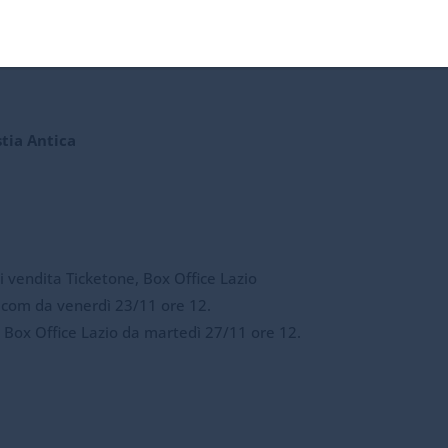
 rivisitazione in chiave high-tech dei precedenti lavori della b
tia Antica
i vendita Ticketone, Box Office Lazio
a.com da venerdì 23/11 ore 12.
e Box Office Lazio da martedì 27/11 ore 12.