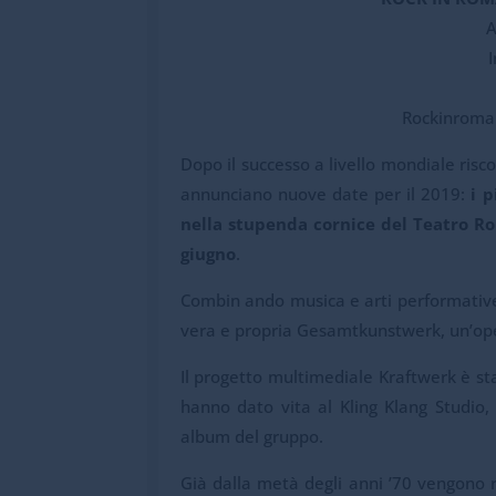
A
I
Rockinroma.
Dopo il successo a livello mondiale risco
annunciano nuove date per il 2019:
i 
nella stupenda cornice del Teatro Rom
giugno
.
Combin ando musica e arti performative,
vera e propria Gesamtkunstwerk, un’ope
Il progetto multimediale Kraftwerk è st
hanno dato vita al Kling Klang Studio, 
album del gruppo.
Già dalla metà degli anni ’70 vengono r