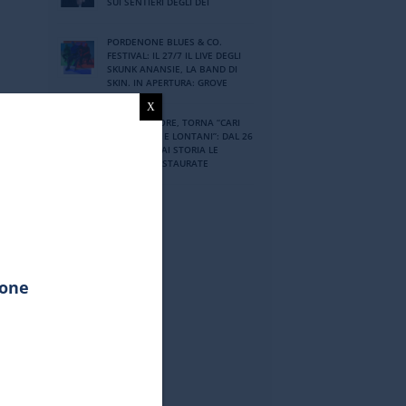
SUI SENTIERI DEGLI DEI
PORDENONE BLUES & CO.
FESTIVAL: IL 27/7 IL LIVE DEGLI
SKUNK ANANSIE, LA BAND DI
SKIN. IN APERTURA: GROVE
X
RENZO ARBORE, TORNA “CARI
AMICI VICINI E LONTANI”: DAL 26
LUGLIO SU RAI STORIA LE
PUNTATE RESTAURATE
ione