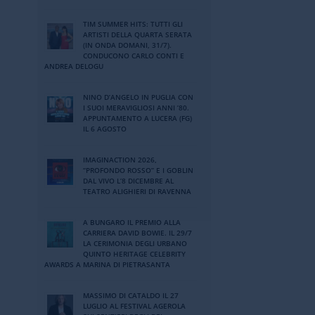
TIM SUMMER HITS: TUTTI GLI
ARTISTI DELLA QUARTA SERATA
(IN ONDA DOMANI, 31/7).
CONDUCONO CARLO CONTI E
ANDREA DELOGU
NINO DʼANGELO IN PUGLIA CON
I SUOI MERAVIGLIOSI ANNI ʼ80.
APPUNTAMENTO A LUCERA (FG)
IL 6 AGOSTO
IMAGINACTION 2026,
“PROFONDO ROSSO” E I GOBLIN
DAL VIVO L’8 DICEMBRE AL
TEATRO ALIGHIERI DI RAVENNA
A BUNGARO IL PREMIO ALLA
CARRIERA DAVID BOWIE. IL 29/7
LA CERIMONIA DEGLI URBANO
QUINTO HERITAGE CELEBRITY
AWARDS A MARINA DI PIETRASANTA
MASSIMO DI CATALDO IL 27
LUGLIO AL FESTIVAL AGEROLA