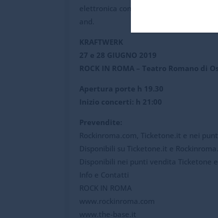
elettronica con “3-D The Catalogue”, una
and.
KRAFTWERK
27 e 28 GIUGNO 2019
ROCK IN ROMA – Teatro Romano di Os
Apertura porte h 19.30
Inizio concerti: h 21:00
Prevendite:
Rockinroma.com, Ticketone.it e nei punt
Disponibili su Ticketone.it e Rockinrom
Disponibili nei punti vendita Ticketone 
Info e Contatti
ROCK IN ROMA
www.rockinroma.com
www.the-base.it