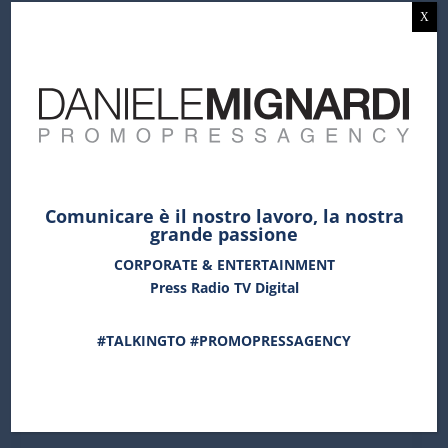
marketing.
X
Apertura porte:
h 19:30
Inizio concerto:
h 21:00
Prezzi dei biglietti:
Parterre Centrale: € 110,00 + € 16,50 d.p.
Parterre Laterale: € 90,00 + € 13,50 d.p.
Tribuna Centrale: € 85,00 + € 12,75 d.p.
Comunicare è il nostro lavoro, la nostra
Tribuna Mediana: € 75,00 + € 11,25 d.p.
grande passione
Tribuna Laterale: € 65,00 + € 9,75 d.p.
CORPORATE & ENTERTAINMENT
Tribuna Alta: € 60,00 + € 9,00 d.p.
Press Radio TV Digital
Biglietti disponibili dalle ore 10:00 di venerdì 11
#TALKINGTO #PROMOPRESSAGENCY
ottobre 2024
su
rockinroma.com
e su
ticketone.it