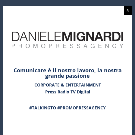
Sito ufficiale
X
Twitter
Facebook
Instagram
Youtube
Comunicare è il nostro lavoro, la nostra
Clicca qui per scaricare il comunicato
grande passione
Clicca qui per scaricare il logo
CORPORATE & ENTERTAINMENT
Press Radio TV Digital
#TALKINGTO #PROMOPRESSAGENCY
COMUNICATI RECENTI
NICCOLÒ FABI IN CONCERTO AL FESTIVAL AGEROLA SUI