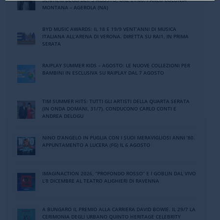
SENTIERI DEGLI DEI. 5 AGOSTO, ORE 21:00. PARCO COLONIA
MONTANA – AGEROLA (NA)
BYD MUSIC AWARDS: IL 18 E 19/9 VENT’ANNI DI MUSICA
ITALIANA ALL’ARENA DI VERONA. DIRETTA SU RAI1, IN PRIMA
SERATA
RAIPLAY SUMMER KIDS – AGOSTO: LE NUOVE COLLEZIONI PER
BAMBINI IN ESCLUSIVA SU RAIPLAY DAL 7 AGOSTO
TIM SUMMER HITS: TUTTI GLI ARTISTI DELLA QUARTA SERATA
(IN ONDA DOMANI, 31/7). CONDUCONO CARLO CONTI E
ANDREA DELOGU
NINO DʼANGELO IN PUGLIA CON I SUOI MERAVIGLIOSI ANNI ʼ80.
APPUNTAMENTO A LUCERA (FG) IL 6 AGOSTO
IMAGINACTION 2026, “PROFONDO ROSSO” E I GOBLIN DAL VIVO
L’8 DICEMBRE AL TEATRO ALIGHIERI DI RAVENNA
A BUNGARO IL PREMIO ALLA CARRIERA DAVID BOWIE. IL 29/7 LA
CERIMONIA DEGLI URBANO QUINTO HERITAGE CELEBRITY