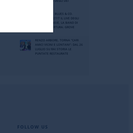
SUI SENTIERI DEGLI DEI
PORDENONE BLUES & CO.
FESTIVAL: IL 27/7 IL LIVE DEGLI
SKUNK ANANSIE, LA BAND DI
SKIN. IN APERTURA: GROVE
RENZO ARBORE, TORNA “CARI
AMICI VICINI E LONTANI”: DAL 26
LUGLIO SU RAI STORIA LE
PUNTATE RESTAURATE
FOLLOW US