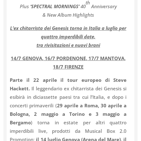
th
Plus
‘SPECTRAL MORNINGS’
40
Anniversary
& New Album Highlights
L’ex chitarrista dei Genesis torna in Italia a luglio per
quattro imperdibili date,
tra rivisitazioni e nuovi brani
14/7 GENOVA, 16/7 PORDENONE, 17/7 MANTOVA,
18/7 FIRENZE
Parte il 22 aprile il tour europeo di
Steve
Hackett.
Il leggendario ex chitarrista dei Genesis si
esibirà in diciassette paesi tra cui l’Italia, e dopo i
concerti primaverili (
29 aprile a Roma, 30 aprile a
Bologna, 2 maggio a Torino e 3 maggio a
Bergamo
) torna in estate per altri quattro
imperdibili live, prodotti da Musical Box 2.0
Promotion:
il 14 luglio Genova (Arena del Mare), il