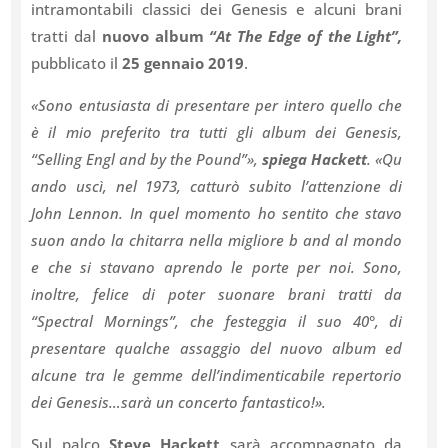
intramontabili classici dei Genesis e alcuni brani
tratti dal
nuovo album
“At The Edge of the Light”,
pubblicato il
25 gennaio 2019
.
«Sono entusiasta di presentare per intero quello che
è il mio preferito tra tutti gli album dei Genesis,
“Selling Engl and by the Pound”»,
spiega Hackett
. «Qu
ando uscì, nel 1973, catturò subito l’attenzione di
John Lennon. In quel momento ho sentito che stavo
suon ando la chitarra nella migliore b and al mondo
e che si stavano aprendo le porte per noi. Sono,
inoltre, felice di poter suonare brani tratti da
“Spectral Mornings”, che festeggia il suo 40°, di
presentare qualche assaggio del nuovo album ed
alcune tra le gemme dell’indimenticabile repertorio
dei Genesis…sarà un concerto fantastico!».
Sul palco
Steve Hackett
sarà accompagnato da