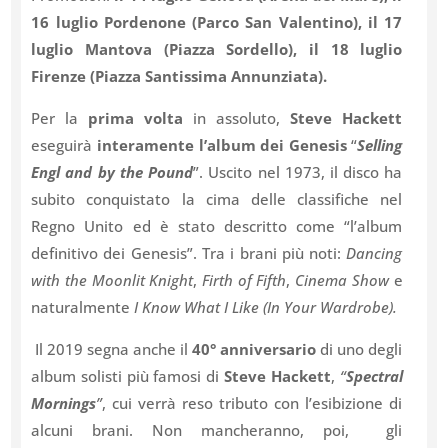
16 luglio Pordenone (Parco San Valentino), il 17
luglio Mantova (Piazza Sordello), il 18 luglio
Firenze (Piazza Santissima Annunziata).
Per la
prima volta
in assoluto,
Steve Hackett
eseguirà
interamente l’album dei Genesis
“
Selling
Engl and by the Pound
”. Uscito nel 1973, il disco ha
subito conquistato la cima delle classifiche nel
Regno Unito ed è stato descritto come “l’album
definitivo dei Genesis”. Tra i brani più noti:
Dancing
with the Moonlit Knight
,
Firth of Fifth
,
Cinema Show
e
naturalmente
I Know What I Like
(In Your Wardrobe).
Il 2019 segna anche il
40° anniversario
di uno degli
album solisti più famosi di
Steve Hackett
,
“
Spectral
Mornings
”
, cui verrà reso tributo con l’esibizione di
alcuni brani. Non mancheranno, poi, gli