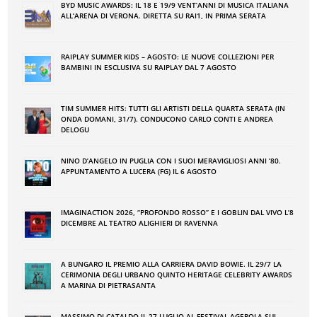
BYD MUSIC AWARDS: IL 18 E 19/9 VENT’ANNI DI MUSICA ITALIANA
ALL’ARENA DI VERONA. DIRETTA SU RAI1, IN PRIMA SERATA
RAIPLAY SUMMER KIDS – AGOSTO: LE NUOVE COLLEZIONI PER
BAMBINI IN ESCLUSIVA SU RAIPLAY DAL 7 AGOSTO
TIM SUMMER HITS: TUTTI GLI ARTISTI DELLA QUARTA SERATA (IN
ONDA DOMANI, 31/7). CONDUCONO CARLO CONTI E ANDREA
DELOGU
NINO DʼANGELO IN PUGLIA CON I SUOI MERAVIGLIOSI ANNI ʼ80.
APPUNTAMENTO A LUCERA (FG) IL 6 AGOSTO
IMAGINACTION 2026, “PROFONDO ROSSO” E I GOBLIN DAL VIVO L’8
DICEMBRE AL TEATRO ALIGHIERI DI RAVENNA
A BUNGARO IL PREMIO ALLA CARRIERA DAVID BOWIE. IL 29/7 LA
CERIMONIA DEGLI URBANO QUINTO HERITAGE CELEBRITY AWARDS
A MARINA DI PIETRASANTA
MASSIMO DI CATALDO IL 27 LUGLIO AL FESTIVAL AGEROLA SUI