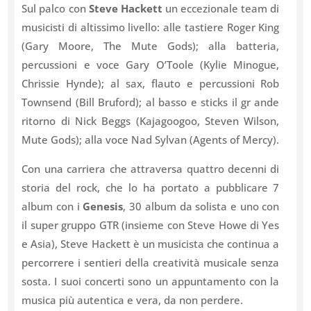
Sul palco con
Steve
Hackett
un eccezionale team di
musicisti di altissimo livello: alle tastiere Roger King
(Gary Moore, The Mute Gods); alla batteria,
percussioni e voce Gary O’Toole (Kylie Minogue,
Chrissie Hynde); al sax, flauto e percussioni Rob
Townsend (Bill Bruford); al basso e sticks il gr ande
ritorno di Nick Beggs (Kajagoogoo, Steven Wilson,
Mute Gods); alla voce Nad Sylvan (Agents of Mercy).
Con una carriera che attraversa quattro decenni di
storia del rock, che lo ha portato a pubblicare 7
album con i
Genesis
, 30 album da solista e uno con
il super gruppo GTR (insieme con Steve Howe di Yes
e Asia), Steve Hackett è un musicista che continua a
percorrere i sentieri della creatività musicale senza
sosta. I suoi concerti sono un appuntamento con la
musica più autentica e vera, da non perdere.