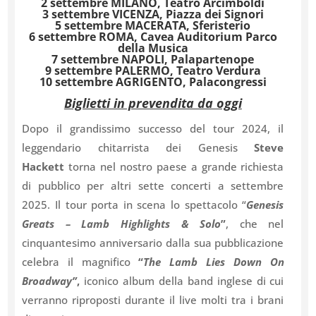
2 settembre MILANO, Teatro Arcimboldi
3 settembre VICENZA, Piazza dei Signori
5 settembre MACERATA, Sferisterio
6 settembre ROMA, Cavea Auditorium Parco
della Musica
7 settembre NAPOLI, Palapartenope
9 settembre PALERMO, Teatro Verdura
10 settembre AGRIGENTO, Palacongressi
Biglietti in prevendita da oggi
Dopo il grandissimo successo del tour 2024, il
leggendario chitarrista dei Genesis
Steve
Hackett
torna nel nostro paese a grande richiesta
di pubblico per altri sette concerti a settembre
2025. Il tour porta in scena lo spettacolo “
Genesis
Greats – Lamb Highlights & Solo
”
, che nel
cinquantesimo anniversario dalla sua pubblicazione
celebra il magnifico
“
The
Lamb Lies Down On
Broadway”
,
iconico album della band inglese di cui
verranno riproposti durante il live molti tra i brani