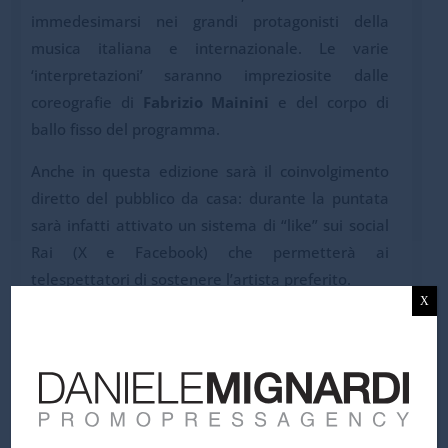
immedesimarsi nei grandi protagonisti della
musica italiana e internazionale. Le varie
‘interpretazioni’ saranno impreziosite dalle
coreografie di
Fabrizio Mainini
e del corpo di
ballo fisso del programma.
Anche in questa edizione sarà il coinvolgimento
diretto del pubblico da casa: durante la puntata
sarà infatti attivato un sistema di “like” sui social
Rai (X e Facebook) che permetterà ai
telespettatori di sostenere l’artista preferito.
X
I tre talent più votati otterranno un bonus che si
sommerà al voto della giuria composta
da
Giorgio Panariello, Cristiano Malgioglio e
Alessia Marcuzzi
.
Il cuore del programma resta la preparazione