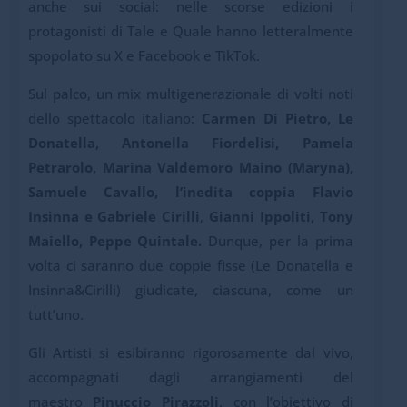
anche sui social: nelle scorse edizioni i
protagonisti di Tale e Quale hanno letteralmente
spopolato su X e Facebook e TikTok.
Sul palco, un mix multigenerazionale di volti noti
dello spettacolo italiano:
Carmen Di Pietro, Le
Donatella, Antonella Fiordelisi, Pamela
Petrarolo, Marina Valdemoro Maino (Maryna),
Samuele Cavallo, l’inedita coppia Flavio
Insinna e Gabriele Cirilli
,
Gianni Ippoliti, Tony
Maiello, Peppe Quintale.
Dunque, per la prima
volta ci saranno due coppie fisse (Le Donatella e
Insinna&Cirilli) giudicate, ciascuna, come un
tutt’uno.
Gli Artisti si esibiranno rigorosamente dal vivo,
accompagnati dagli arrangiamenti del
maestro
Pinuccio Pirazzoli
, con l’obiettivo di