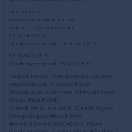
Info e Contatti:
www.postepayrockinroma.com
mail to : info@rockinroma.com
Tel. 06.54220870
Info diversamente abili: Tel. 06.54220870
Tel. 06.54.22.08.70
Info diversamente abili: 06.54.22.08.70
Facebook_iconhttp://www.sporteconomy.it/sitest
orage/twitter.pngUnknown-2Unknown
Tendenze social: #rockinroma #ChemicalBrothers
#JoyCutOfficial #FLUME
Condividi ora sui tuoi social! @Daniele Mignardi
Promopressagency @Rock in Roma
@Chemical Brothers @JoyCutOfficial @Flume
Guarda ed ascolta sui canali ufficiali di YouTube: