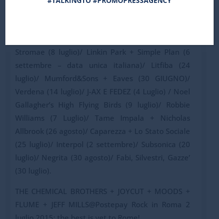
#TALKINGTO #PROMOPRESSAGENCY
Damian “Jr.Gong“ Marley + special guest (01
luglio)/ Slipknot + At The Gates + King 810 (16
giugno)/ Alt J (14 giugno – data unica italiana)/
Stromae (8 luglio)/ Linkin Park + Simple Plan (6
settembre – data unica italiana)/ Litfiba (24
luglio)/ Mumford&Sons + Eaves (30 GIUGNO)/
Verdena (14 luglio)/ J-AX E FEDEZ (4 Luglio) / Noel
Gallagher’s High Flying Birds (9 luglio)/ Robbie
Williams (7 Luglio)/ Tame Impala + Nicholas
Allbrook (26 agosto)/ Caparezza + Lo Stato Sociale
(25 luglio)/ Interpol (2 settembre)/ Subsonica (20
luglio)/ Negrita (30 agosto)/ Fabi, Silvestri, Gazze’
(30 luglio).
THE CHEMICAL BROTHERS + JOYCUT + MOODS +
FLUME + JEFF MILLS@Postepay Rock in Roma 2
luglio 2015: the best is yet to Rome!