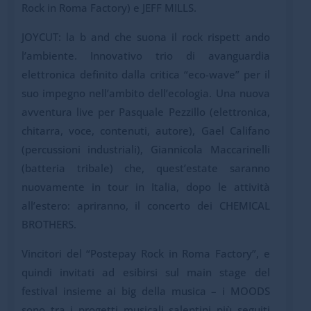
Rock in Roma Factory) e JEFF MILLS.
JOYCUT: la b and che suona il rock rispett ando
l’ambiente. Innovativo trio di avanguardia
elettronica definito dalla critica “eco-wave” per il
suo impegno nell’ambito dell’ecologia. Una nuova
avventura live per Pasquale Pezzillo (elettronica,
chitarra, voce, contenuti, autore), Gael Califano
(percussioni industriali), Giannicola Maccarinelli
(batteria tribale) che, quest’estate saranno
nuovamente in tour in Italia, dopo le attività
all’estero: apriranno, il concerto dei CHEMICAL
BROTHERS.
Vincitori del “Postepay Rock in Roma Factory”, e
quindi invitati ad esibirsi sul main stage del
festival insieme ai big della musica – i MOODS
sono tra i progetti musicali salentini più seguiti