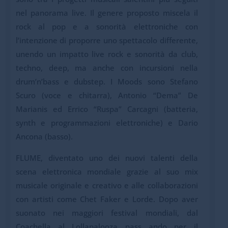
nel panorama live. Il genere proposto miscela il
rock al pop e a sonorità elettroniche con
l’intenzione di proporre uno spettacolo differente,
unendo un impatto live rock e sonorità da club,
techno, deep, ma anche con incursioni nella
drum’n’bass e dubstep. I Moods sono Stefano
Scuro (voce e chitarra), Antonio “Dema” De
Marianis ed Errico “Ruspa” Carcagni (batteria,
synth e programmazioni elettroniche) e Dario
Ancona (basso).
FLUME, diventato uno dei nuovi talenti della
scena elettronica mondiale grazie al suo mix
musicale originale e creativo e alle collaborazioni
con artisti come Chet Faker e Lorde. Dopo aver
suonato nei maggiori festival mondiali, dal
Coachella al Lollapalooza pass ando per il